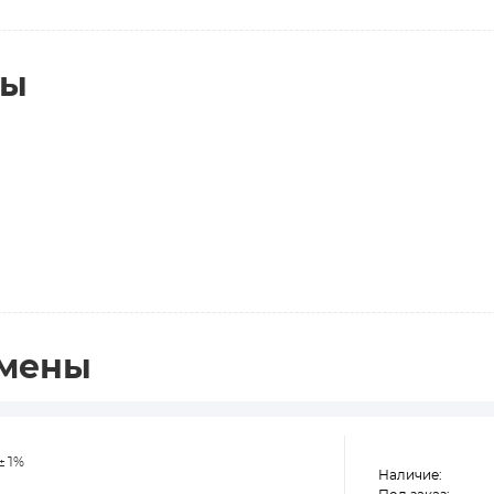
ты
амены
 ±1%
Наличие: