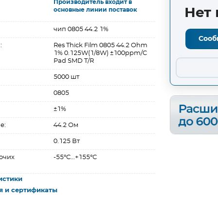
Производитель входит в
Нет 
основные линии поставок
чип 0805 44.2 1%
Сооб
:
Res Thick Film 0805 44.2 Ohm
1% 0.125W(1/8W) ±100ppm/C
Pad SMD T/R
5000 шт
0805
±1%
е:
44.2 Ом
0.125 Вт
очих
-55°C...+155°C
истики
я и сертификаты