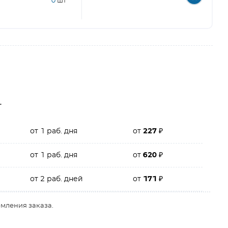
0
шт
г
от 1 раб. дня
от
227
₽
от 1 раб. дня
от
620
₽
от 2 раб. дней
от
171
₽
рмления заказа.