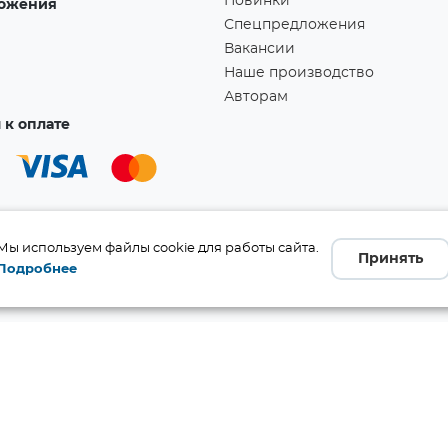
Новинки
ожения
Спецпредложения
Вакансии
Наше производство
Авторам
к оплате
Мы используем файлы cookie для работы сайта.
Принять
Подробнее
а!
Ссылка скопирована в буфер обмена!
бличной офертой (ст. 437 ГК
 и комплект поставки без
те производителя.