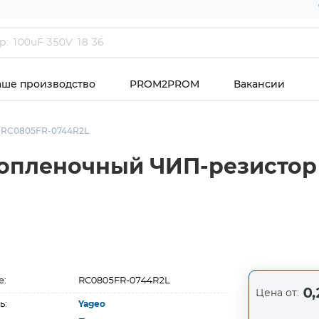
аше производство
PROM2PROM
Вакансии
RC0805FR-0744R2L
опленочный ЧИП-резистор 
е:
RC0805FR-0744R2L
0,
Цена от:
ь:
Yageo