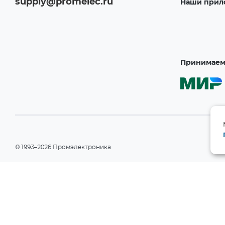
supply@promelec.ru
Наши прил
Принимаем 
©1993–2026 Промэлектроника
При использовании материалов сайта ссылка на сайт обязательн
Политика конфиденциальности
Информация на сайте носит справочный характер и не является пу
РФ). Производитель вправе изменять технические характеристики
уведомления. Актуальные данные приведены на официальном сай