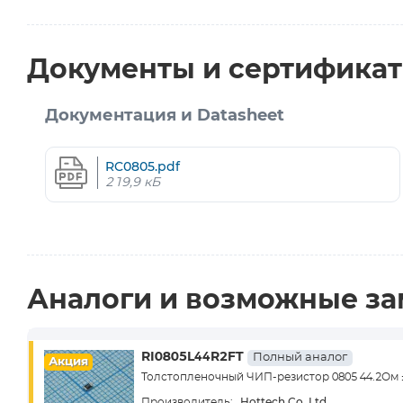
Документы и сертифика
Документация и Datasheet
RC0805.pdf
219,9 кБ
Аналоги и возможные з
RI0805L44R2FT
Полный аналог
Акция
Толстопленочный ЧИП-резистор 0805 44.2Ом
Hottech Co. Ltd
Производитель: