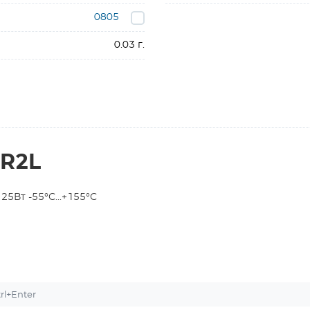
0805
0.03 г.
4R2L
5Вт -55°С...+155°С
l+Enter