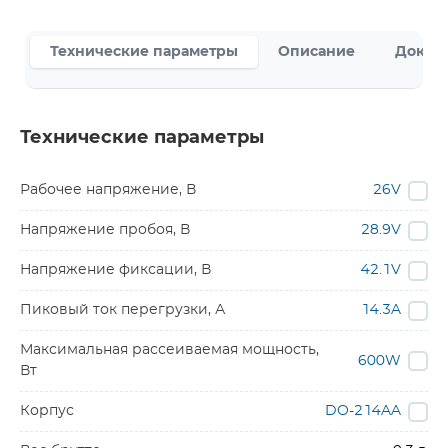
Технические параметры
Описание
Докум
Технические параметры
Рабочее напряжение, В
26V
Напряжение пробоя, В
28.9V
Напряжение фиксации, В
42.1V
Пиковый ток перегрузки, А
14.3A
Максимальная рассеиваемая мощность,
600W
Вт
Корпус
DO-214AA