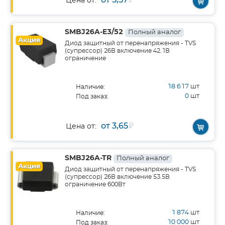
₽
Цена от:
SMBJ26A-E3/52
Полный аналог
Акция
Диод защитный от перенапряжения - TVS
(супрессор) 26В включение 42.1В
ограничение
18 617
шт
Наличие:
0
шт
Под заказ:
от 3,65
₽
Цена от:
SMBJ26A-TR
Полный аналог
Акция
Диод защитный от перенапряжения - TVS
(супрессор) 26В включение 53.5В
ограничение 600Вт
1 874
шт
Наличие:
10 000
шт
Под заказ: