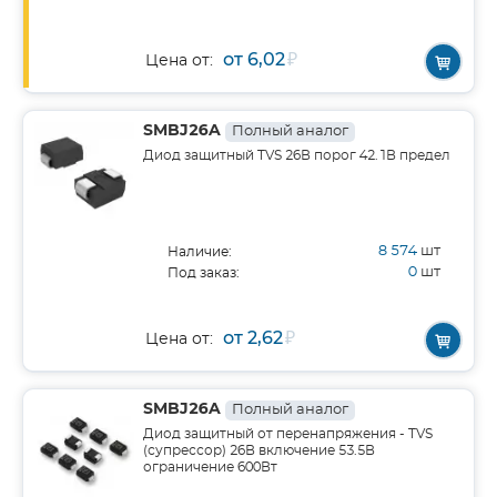
от 6,02
₽
Цена от:
SMBJ26A
Полный аналог
Диод защитный TVS 26В порог 42.1В предел
8 574
шт
Наличие:
0
шт
Под заказ:
от 2,62
₽
Цена от:
SMBJ26A
Полный аналог
Диод защитный от перенапряжения - TVS
(супрессор) 26В включение 53.5В
ограничение 600Вт