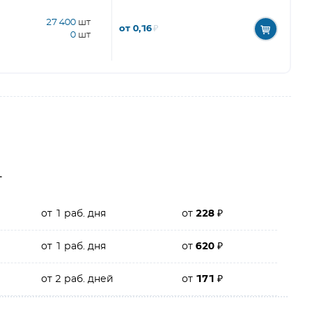
27 400
шт
от 0,16
₽
0
шт
г
от 1 раб. дня
от
228
₽
от 1 раб. дня
от
620
₽
от 2 раб. дней
от
171
₽