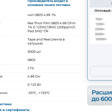
Производитель входит в
основные линии поставок
Оптовый 
чип 0805 4.99 1%
100+
:
Res Thick Film 0805 4.99 Ohm
1300+
1% 0.125W(1/8W) ±200ppm/C
2500+
Pad SMD T/R
5000+
10000+
Tape and Reel (лента в
катушке)
5000 шт
0805
±1%
е:
4.99 Ом
0.125 Вт
очих
-55°C...+155°C
истики
я и сертификаты