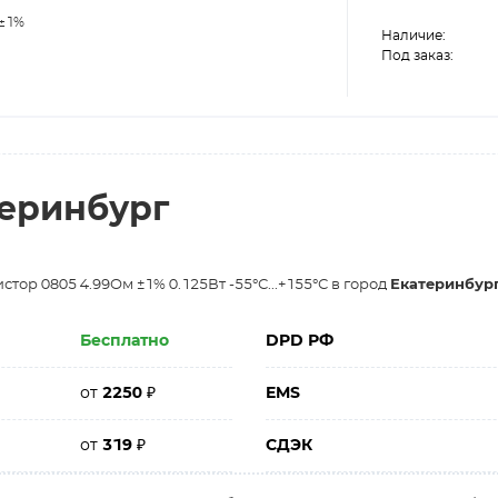
 ±1%
Наличие:
Под заказ:
теринбург
тор 0805 4.99Ом ±1% 0.125Вт -55°С...+155°С в город
Екатеринбур
Бесплатно
DPD РФ
от
2250
₽
EMS
от
319
₽
СДЭК