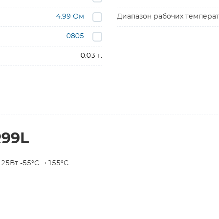
4.99 Ом
Диапазон рабочих темпера
0805
0.03 г.
R99L
5Вт -55°С...+155°С