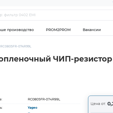
аше производство
PROM2PROM
Вакансии
RC0805FR-074R99L
опленочный ЧИП-резистор 
е:
RC0805FR-074R99L
0,
Цена от:
ь:
Yageo