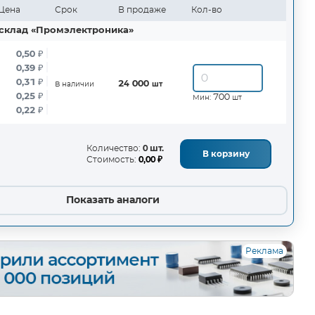
Цена
Срок
В продаже
Кол-во
склад «Промэлектроника»
0,50
₽
0,39
₽
0,31
₽
24 000
В наличии
шт
0,25
₽
700
Мин:
шт
0,22
₽
Количество:
0 шт.
В корзину
Стоимость:
0,00 ₽
Показать аналоги
Реклама