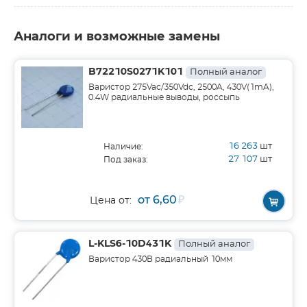
Аналоги и возможные замены
B72210S0271K101
Полный аналог
Варистор 275Vac/350Vdc, 2500A, 430V(1mA),
0.4W радиальные выводы, россыпь
16 263
шт
Наличие:
27 107
шт
Под заказ:
от 6,60
₽
Цена от:
L-KLS6-10D431K
Полный аналог
Варистор 430В радиальный 10мм