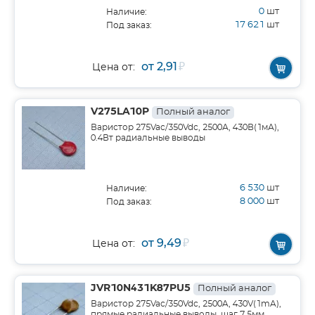
0
шт
Наличие:
17 621
шт
Под заказ:
от 2,91
₽
Цена от:
V275LA10P
Полный аналог
Варистор 275Vac/350Vdc, 2500А, 430В(1мА),
0.4Вт радиальные выводы
6 530
шт
Наличие:
8 000
шт
Под заказ:
от 9,49
₽
Цена от:
JVR10N431K87PU5
Полный аналог
Варистор 275Vac/350Vdc, 2500A, 430V(1mA),
прямые радиальные выводы, шаг 7.5мм,