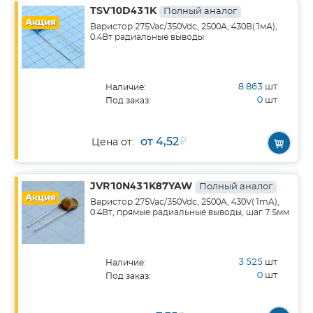
TSV10D431K
Полный аналог
Акция
Варистор 275Vac/350Vdc, 2500А, 430В(1мА),
0.4Вт радиальные выводы
8 863
шт
Наличие:
0
шт
Под заказ:
от 4,52
₽
Цена от:
JVR10N431K87YAW
Полный аналог
Акция
Варистор 275Vac/350Vdc, 2500A, 430V(1mA),
0.4Вт, прямые радиальные выводы, шаг 7.5мм
3 525
шт
Наличие:
0
шт
Под заказ: