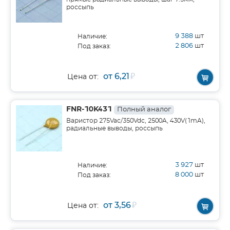
россыпь
9 388
шт
Наличие:
2 806
шт
Под заказ:
от 6,21
₽
Цена от:
FNR-10K431
Полный аналог
Варистор 275Vac/350Vdc, 2500A, 430V(1mA),
радиальные выводы, россыпь
3 927
шт
Наличие:
8 000
шт
Под заказ:
от 3,56
₽
Цена от: