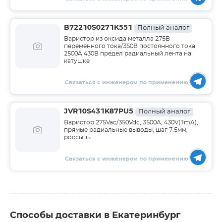
B72210S0271K551
Полный аналог
Варистор из оксида металла 275В
переменного тока/350В постоянного тока
2500A 430В предел радиальный лента на
катушке
Связаться с инженером по применению
JVR10S431K87PU5
Полный аналог
Варистор 275Vac/350Vdc, 3500A, 430V(1mA),
прямые радиальные выводы, шаг 7.5мм,
россыпь
Связаться с инженером по применению
Способы доставки в Екатеринбург