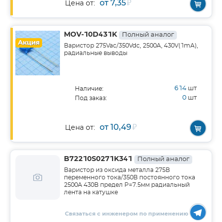
от 7,35
₽
Цена от:
MOV-10D431K
Полный аналог
Акция
Варистор 275Vac/350Vdc, 2500A, 430V(1mA),
радиальные выводы
614
шт
Наличие:
0
шт
Под заказ:
от 10,49
₽
Цена от:
B72210S0271K341
Полный аналог
Варистор из оксида металла 275В
переменного тока/350В постоянного тока
2500A 430В предел P=7.5мм радиальный
лента на катушке
Связаться с инженером по применению