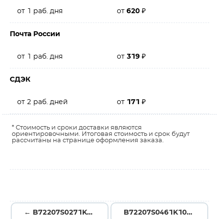
от 1 раб. дня
от
620
₽
Почта России
от 1 раб. дня
от
319
₽
СДЭК
от 2 раб. дней
от
171
₽
* Стоимость и сроки доставки являются
ориентировочными. Итоговая стоимость и срок будут
рассчитаны на странице оформления заказа.
← B72207S0271K111
B72207S0461K101 →