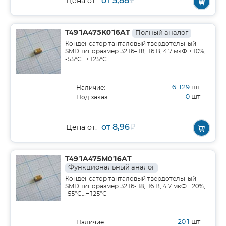
от 5,88
₽
Цена от:
T491A475K016AT
Полный аналог
Конденсатор танталовый твердотельный
SMD типоразмер 3216–18, 16 В, 4.7 мкФ ±10%,
-55°С…+125°С
6 129
шт
Наличие:
0
шт
Под заказ:
от 8,96
₽
Цена от:
T491A475M016AT
Функциональный аналог
Конденсатор танталовый твердотельный
SMD типоразмер 3216-18, 16 В, 4.7 мкФ ±20%,
-55°C…+125°C
201
шт
Наличие: