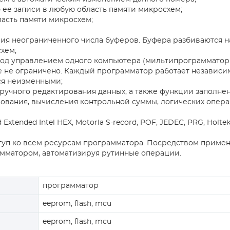
 ее записи в любую область памяти микросхем;
ласть памяти микросхем;
ия неограниченного числа буферов. Буфера разбиваются н
хем;
 под управлением одного компьютера (мильтипрограммато
 не ограничено. Каждый программатор работает независим
ся неизменными;
учного редактирования данных, а также функции заполнен
рования, вычисления контрольной суммы, логических опера
xtended Intel HEX, Motorla S-record, POF, JEDEC, PRG, Holtek
туп ко всем ресурсам программатора. Посредством примен
амматором, автоматизируя рутинные операции.
программатор
eeprom, flash, mcu
eeprom, flash, mcu