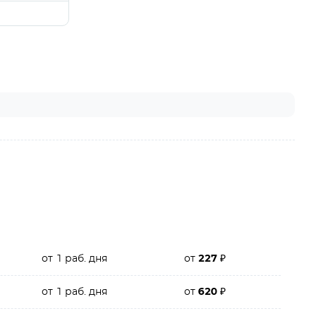
от 1 раб. дня
от
227
₽
от 1 раб. дня
от
620
₽