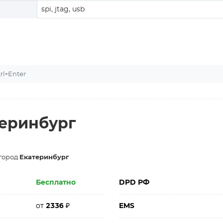
spi, jtag, usb
l+Enter
теринбург
 город
Екатеринбург
Бесплатно
DPD РФ
от
2336
₽
EMS