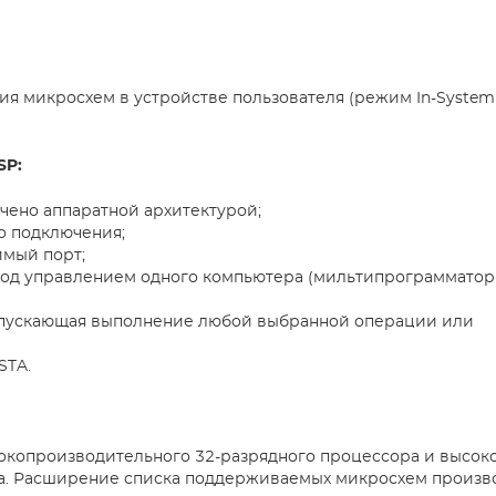
 микросхем в устройстве пользователя (режим In-System
SP:
чено аппаратной архитектурой;
о подключения;
имый порт;
 под управлением одного компьютера (мильтипрограммато
запускающая выполнение любой выбранной операции или
STA.
сокопроизводительного 32-разрядного процессора и высок
. Расширение списка поддерживаемых микросхем произв