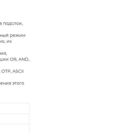
а подслои,
рный режим
о, их
ия,
ции OR, AND,
 OTP, ASCII
ения этого