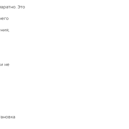
аратно. Это
него
ния;
и не
тановка