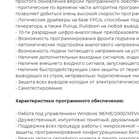
простого обновления версии программного обеспеч
• Критические по времени части алгоритма програ
позволяет добиться очень высокой скорости прогр
• Логические драйверы на базе FPGA, способные под
генератора, а также Pullup, Pulldown на любой вывод
• 10-ти разрядные цифро-аналоговые преобразоват
• Возможность программирования фронта подъема и
• Автоматическая подстройка аналогового напряжен
• Возможность подачи питающего напряжения на уст
• Наличие дополнительных выходных сигналов, инд
• Наличие внешнего входного сигнала, запускающег
• Наличие быстродействующих схем защиты от пере
выводящих из строя, неправильно подключенные ми
• Защита всех выводов колодки от электростатическо
• Самотестирование.
Характеристики программного обеспечения:
• Работа под управлением Windows 98/ME/2000/XP/Vis
• Дружественный, интуитивно понятный, двуязычны
• Поддержка всех процедур работы с микросхемой: чт
защиты, программирование конфигурационных битов, 
• Режим записи серийного номера в память микрос