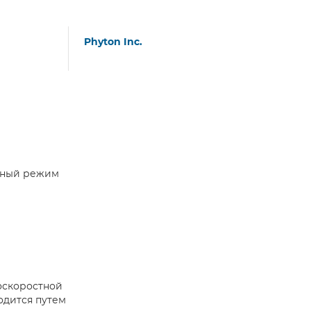
Phyton Inc.
рный режим
оскоростной
одится путем