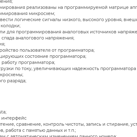
ения;
ммирования реализованы на программируемой матрице апп
аммирования микросхем;
вести логические сигналы низкого, высокого уровня, внеш
 колодки;
ели для программирования аналоговых источников напряже
 спада аналогового напряжения;
ия;
ройство пользователя от программатора;
ицирующих состояние программатора;
о работу программатора;
грузки по току, увеличивающих надежность программатора 
кросхемы;
го разряда;
ta;
й интерфейс
ение, сравнение, контроль чистоты, запись и стирание, ус
работа с памятью данных и т.п.;
хем с автоматическим изменением данного номера;