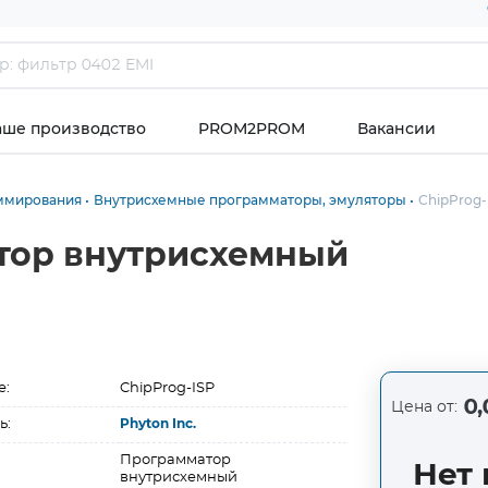
аше производство
PROM2PROM
Вакансии
ммирования
Внутрисхемные программаторы, эмуляторы
ChipProg-
атор внутрисхемный
е:
ChipProg-ISP
0,
Цена от:
ь:
Phyton Inc.
Программатор
Нет 
внутрисхемный