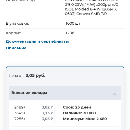
Описание Eng:
Res Thick Film Array 68 Ohm
5% 0.25W(1/4W) ±200ppm/C
ISOL Molded 8-Pin 1206(4 X
0603) Convex SMD T/R
В упаковке:
1000 шт
Корпус:
1206
Документация и сертификаты
Описание
3,05 руб.
Цена от:
Внешние склады
2489+
3,62
₽
Срок:
25
дней
3645+
3,13
₽
Наличие:
30 000
7255+
3,05
₽
Минимум:
Мин: 2 489