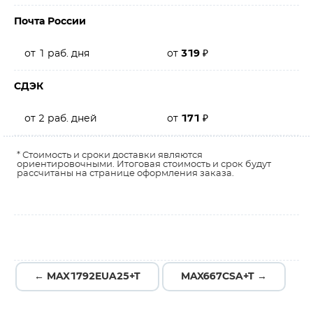
Почта России
от 1 раб. дня
от
319
₽
СДЭК
от 2 раб. дней
от
171
₽
* Стоимость и сроки доставки являются
ориентировочными. Итоговая стоимость и срок будут
рассчитаны на странице оформления заказа.
← MAX1792EUA25+T
MAX667CSA+T →