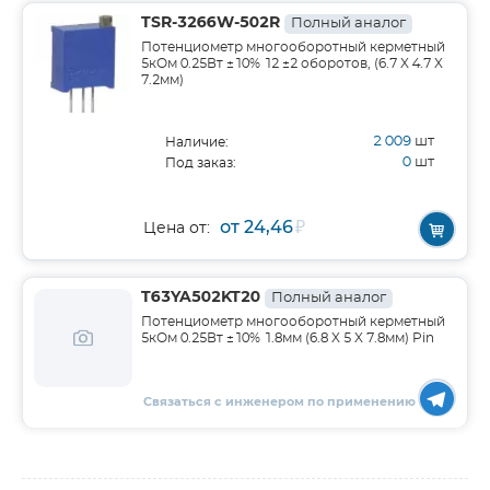
TSR-3266W-502R
Полный аналог
Потенциометр многооборотный керметный
5кОм 0.25Вт ±10% 12 ±2 оборотов, (6.7 X 4.7 X
7.2мм)
2 009
шт
Наличие:
0
шт
Под заказ:
от 24,46
₽
Цена от:
T63YA502KT20
Полный аналог
Потенциометр многооборотный керметный
5кОм 0.25Вт ±10% 1.8мм (6.8 X 5 X 7.8мм) Pin
Связаться с инженером по применению