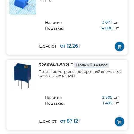
PC PIN
3 071
шт
Наличие:
14 080
шт
Под заказ:
от 12,26
₽
Цена от:
3266W-1-502LF
Полный аналог
Потенциометр многооборотный керметный
5кОм 0.25Вт PC PIN
2 502
шт
Наличие:
1 402
шт
Под заказ:
от 87,12
₽
Цена от: