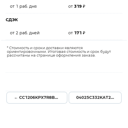
от 1 раб. дня
от
319
₽
СДЭК
от 2 раб. дней
от
171
₽
* Стоимость и сроки доставки являются
ориентировочными. Итоговая стоимость и срок будут
рассчитаны на странице оформления заказа.
← CC1206KPX7R8BB224
04025C332KAT2A →