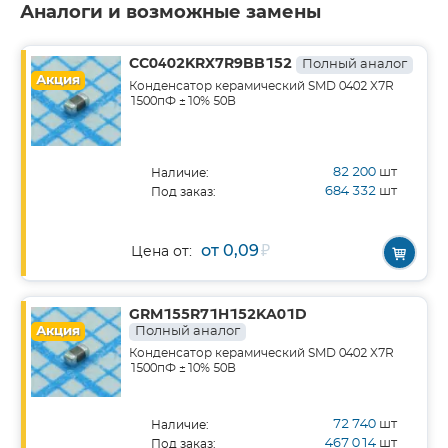
Аналоги и возможные замены
CC0402KRX7R9BB152
Полный аналог
Акция
Конденсатор керамический SMD 0402 X7R
1500пФ ±10% 50В
82 200
шт
Наличие:
684 332
шт
Под заказ:
от 0,09
₽
Цена от:
GRM155R71H152KA01D
Акция
Полный аналог
Конденсатор керамический SMD 0402 X7R
1500пФ ±10% 50В
72 740
шт
Наличие:
467 014
шт
Под заказ: