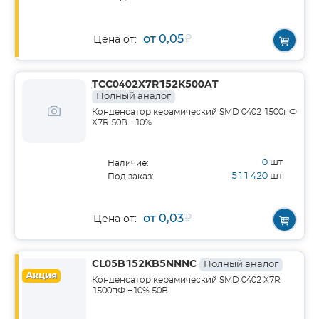
от 0,05
₽
Цена от:
TCC0402X7R152K500AT
Полный аналог
Конденсатор керамический SMD 0402 1500пФ
X7R 50В ±10%
0
шт
Наличие:
511 420
шт
Под заказ:
от 0,03
₽
Цена от:
CL05B152KB5NNNC
Полный аналог
Акция
Конденсатор керамический SMD 0402 X7R
1500пФ ±10% 50В