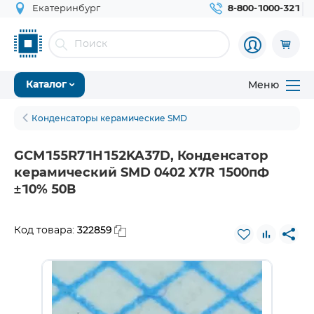
Екатеринбург
8-800-1000-321
Меню
Каталог
Конденсаторы керамические SMD
GCM155R71H152KA37D, Конденсатор
керамический SMD 0402 X7R 1500пФ
±10% 50В
322859
Код товара: