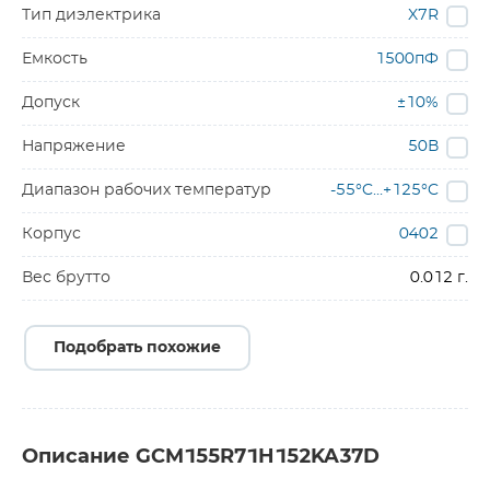
Тип диэлектрика
X7R
Емкость
1500пФ
Допуск
±10%
Напряжение
50В
Диапазон рабочих температур
-55°C…+125°C
Корпус
0402
Вес брутто
0.012 г.
Подобрать похожие
Описание GCM155R71H152KA37D