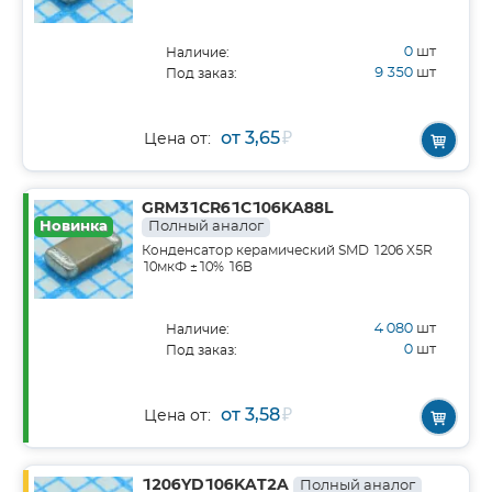
0
шт
Наличие:
9 350
шт
Под заказ:
от 3,65
₽
Цена от:
GRM31CR61C106KA88L
Новинка
Полный аналог
Конденсатор керамический SMD 1206 X5R
10мкФ ±10% 16В
4 080
шт
Наличие:
0
шт
Под заказ:
от 3,58
₽
Цена от:
1206YD106KAT2A
Полный аналог