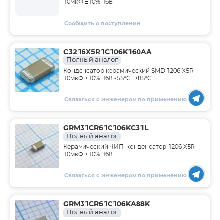
10мкФ ±10% 16В
Сообщить о поступлении
C3216X5R1C106K160AA
Полный аналог
Конденсатор керамический SMD 1206 X5R
10мкФ ±10% 16В -55°C…+85°C
Связаться с инженером по применению
GRM31CR61C106KC31L
Полный аналог
Керамический ЧИП-конденсатор 1206 X5R
10мкФ ±10% 16В
Связаться с инженером по применению
GRM31CR61C106KA88K
Полный аналог