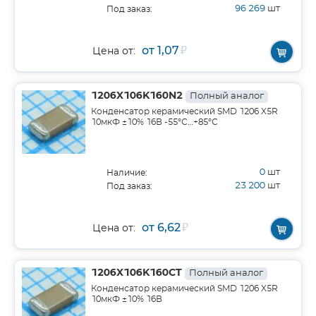
96 269
шт
Под заказ:
от 1,07
₽
Цена от:
1206X106K160N2
Полный аналог
Конденсатор керамический SMD 1206 X5R
10мкФ ±10% 16В -55°С…+85°С
0
шт
Наличие:
23 200
шт
Под заказ:
от 6,62
₽
Цена от:
1206X106K160CT
Полный аналог
Конденсатор керамический SMD 1206 X5R
10мкФ ±10% 16В