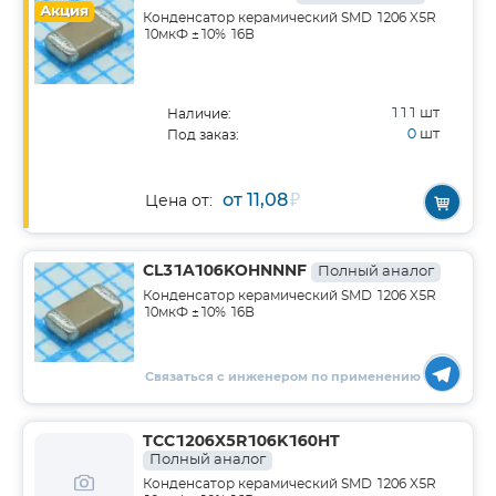
Акция
Конденсатор керамический SMD 1206 X5R
10мкФ ±10% 16В
111
шт
Наличие:
0
шт
Под заказ:
от 11,08
₽
Цена от:
CL31A106KOHNNNF
Полный аналог
Конденсатор керамический SMD 1206 X5R
10мкФ ±10% 16В
Связаться с инженером по применению
TCC1206X5R106K160HT
Полный аналог
Конденсатор керамический SMD 1206 X5R