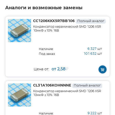
Аналоги и возможные замены
CC1206KKX5R7BB106
Полный аналог
Конденсатор керамический SMD 1206 X5R
10мкФ ±10% 16В
6 327
шт
Наличие:
101 632
шт
Под заказ:
от 2,58
₽
Цена от:
CL31A106KOHNNNE
Полный аналог
Конденсатор керамический SMD 1206 X5R
10мкФ ±10% 16В
9 222
шт
Наличие: