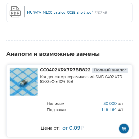
MURATA_MLCC_catalog_C02E_short_.pdf
116,7 кБ
Аналоги и возможные замены
CC0402KRX7R7BB822
Полный аналог
Конденсатор керамический SMD 0402 X7R
8200пФ ±10% 16В
30 000
шт
Наличие:
118 184
шт
Под заказ:
от 0,09
₽
Цена от: