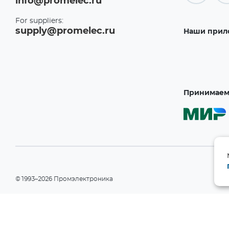
info@promelec.ru
For suppliers:
supply@promelec.ru
Наши прил
Принимаем 
©1993–2026 Промэлектроника
При использовании материалов сайта ссылка на сайт обязательн
Политика конфиденциальности
Информация на сайте носит справочный характер и не является пу