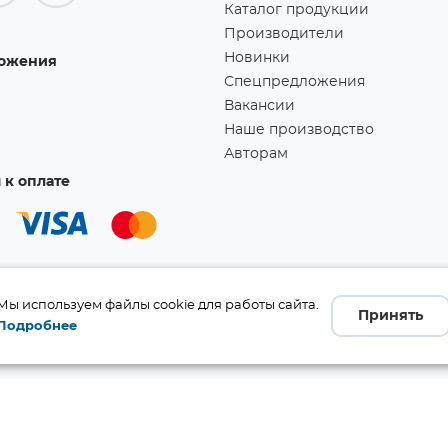
Каталог продукции
Производители
Новинки
ожения
Спецпредложения
Вакансии
Наше производство
Авторам
к оплате
Мы используем файлы cookie для работы сайта.
Принять
Подробнее
а!
Ссылка скопирована в буфер обмена!
бличной офертой (ст. 437 ГК