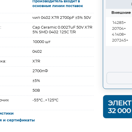
Производитель входит в
основные линии поставок
Внешние 
чип 0402 X7R 2700pF ±5% 50V
14285+
:
Cap Ceramic 0.0027uF 50V X7R
20704+
5% SMD 0402 125C T/R
41408+
207245+
10000 шт
0402
ка:
X7R
2700пФ
±5%
50В
очих
-55°C…+125°C
истики
я и сертификаты