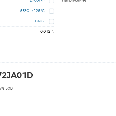
2700пФ
Напряжение
-55°C…+125°C
0402
0.012 г.
72JA01D
5% 50В