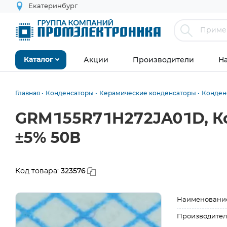
Екатеринбург
Акции
Производители
Н
Каталог
Главная
Конденсаторы
Керамические конденсаторы
Конден
GRM155R71H272JA01D, К
±5% 50В
323576
Код товара:
Наименовани
Производител