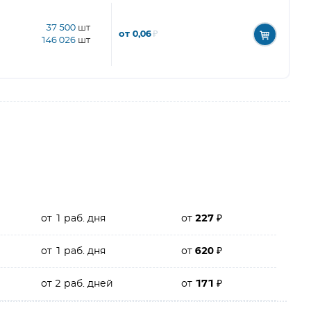
37 500
шт
от 0,06
₽
146 026
шт
от 1 раб. дня
от
227
₽
от 1 раб. дня
от
620
₽
от 2 раб. дней
от
171
₽