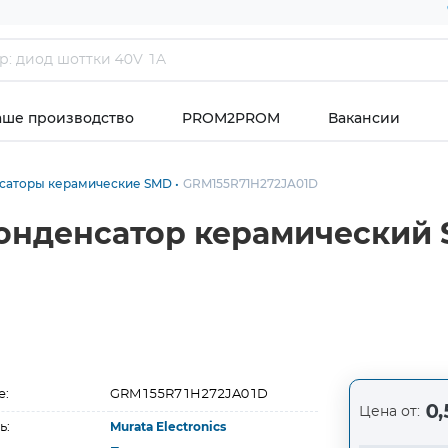
аше производство
PROM2PROM
Вакансии
саторы керамические SMD
GRM155R71H272JA01D
онденсатор керамический 
е:
GRM155R71H272JA01D
0,
Цена от:
ь:
Murata Electronics