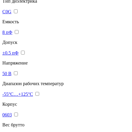
Тип диэлектрика
C0G
Емкость
8 пФ
Допуск
±0.5 пФ
Напряжение
50 В
Диапазон рабочих температур
-55°C…+125°C
Корпус
0603
Вес брутто