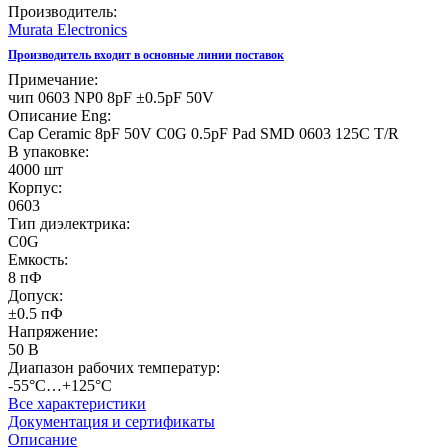
Производитель:
Murata Electronics
Производитель входит в основные линии поставок
Примечание:
чип 0603 NP0 8pF ±0.5pF 50V
Описание Eng:
Cap Ceramic 8pF 50V C0G 0.5pF Pad SMD 0603 125C T/R
В упаковке:
4000 шт
Корпус:
0603
Тип диэлектрика:
C0G
Емкость:
8 пФ
Допуск:
±0.5 пФ
Напряжение:
50 В
Диапазон рабочих температур:
-55°C…+125°C
Все характеристики
Документация и сертификаты
Описание