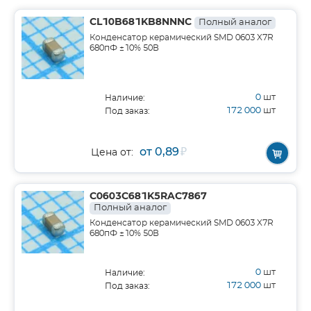
CL10B681KB8NNNC
Полный аналог
Конденсатор керамический SMD 0603 X7R
680пФ ±10% 50В
0
шт
Наличие:
172 000
шт
Под заказ:
от 0,89
₽
Цена от:
C0603C681K5RAC7867
Полный аналог
Конденсатор керамический SMD 0603 X7R
680пФ ±10% 50В
0
шт
Наличие:
172 000
шт
Под заказ: