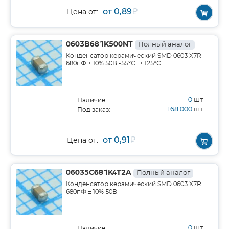
от 0,89
₽
Цена от:
0603B681K500NT
Полный аналог
Конденсатор керамический SMD 0603 X7R
680пФ ±10% 50В -55°С…+125°С
0
шт
Наличие:
168 000
шт
Под заказ:
от 0,91
₽
Цена от:
06035C681K4T2A
Полный аналог
Конденсатор керамический SMD 0603 X7R
680пФ ±10% 50В
0
шт
Наличие: