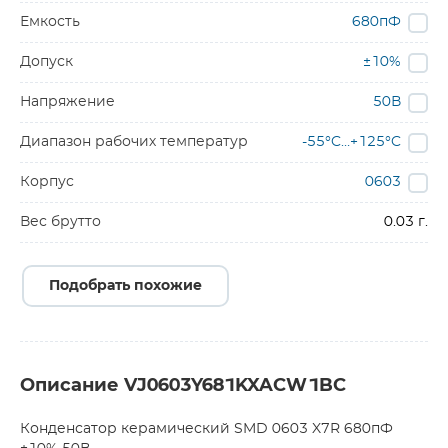
Емкость
680пФ
Допуск
±10%
Напряжение
50В
Диапазон рабочих температур
-55°C…+125°C
Корпус
0603
Вес брутто
0.03 г.
Подобрать похожие
Описание VJ0603Y681KXACW1BC
Конденсатор керамический SMD 0603 X7R 680пФ