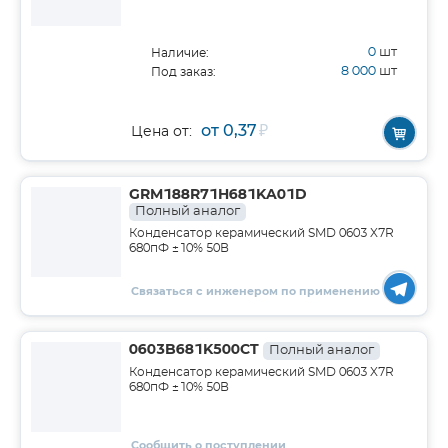
0
шт
Наличие:
8 000
шт
Под заказ:
от 0,37
₽
Цена от:
GRM188R71H681KA01D
Полный аналог
Конденсатор керамический SMD 0603 X7R
680пФ ±10% 50В
Связаться с инженером по применению
0603B681K500CT
Полный аналог
Конденсатор керамический SMD 0603 X7R
680пФ ±10% 50В
Сообщить о поступлении