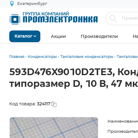
Екатеринбург
Акции
Производители
Н
Каталог
Главная
Конденсаторы
Танталовые конденсаторы
Танталовы
593D476X9010D2TE3, Кон
типоразмер D, 10 В, 47 м
324117
Код товара:
Наименовани
Производител