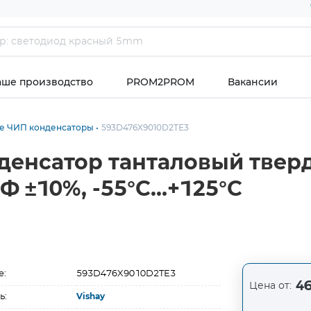
аше производство
PROM2PROM
Вакансии
е ЧИП конденсаторы
593D476X9010D2TE3
денсатор танталовый тве
кФ ±10%, -55°С…+125°С
е:
593D476X9010D2TE3
46
Цена от:
ь:
Vishay