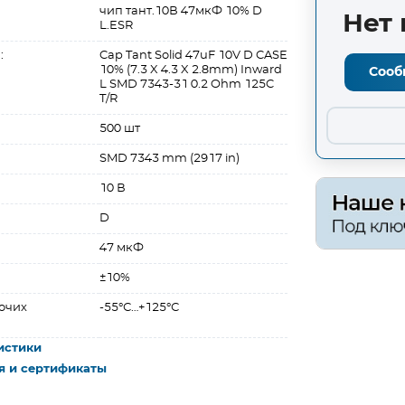
чип тант.10В 47мкФ 10% D
Нет 
L.ESR
:
Cap Tant Solid 47uF 10V D CASE
10% (7.3 X 4.3 X 2.8mm) Inward
Сооб
L SMD 7343-31 0.2 Ohm 125C
T/R
500 шт
SMD 7343 mm (2917 in)
10 В
D
47 мкФ
±10%
очих
-55°С…+125°С
истики
я и сертификаты