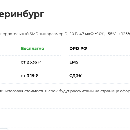
теринбург
твердотельный SMD типоразмер D, 10 В, 47 мкФ ±10%, -55°С…+125°
Бесплатно
DPD РФ
от
2336
₽
EMS
от
319
₽
СДЭК
и. Итоговая стоимость и срок будут рассчитаны на странице офо