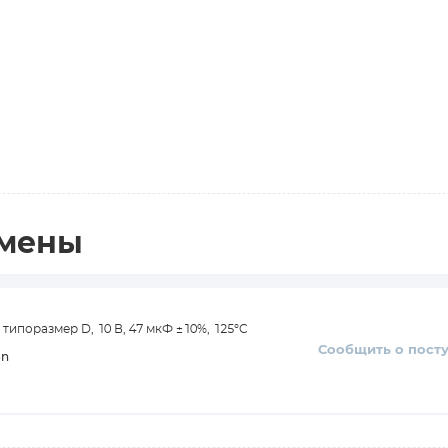
амены
ипоразмер D, 10 В, 47 мкФ ±10%, 125°C
Сообщить о пост
on