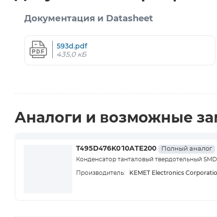
Документация и Datasheet
593d.pdf
435,0 кБ
Аналоги и возможные з
T495D476K010ATE200
Полный аналог
Конденсатор танталовый твердотельный SMD т
KEMET Electronics Corporati
Производитель: