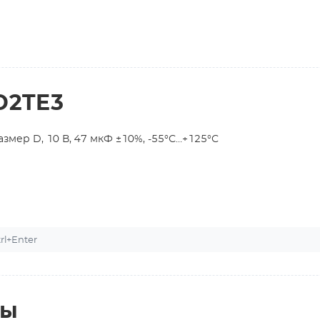
D2TE3
мер D, 10 В, 47 мкФ ±10%, -55°С…+125°С
l+Enter
ты