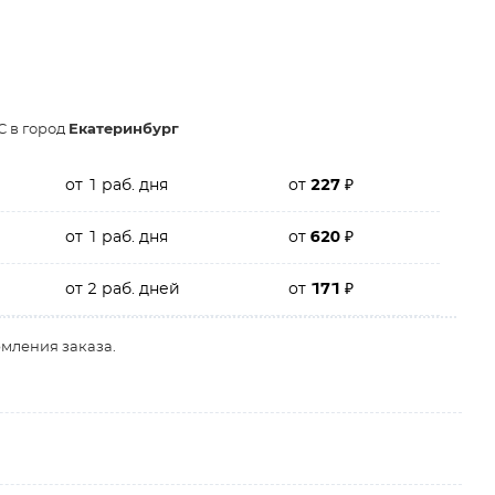
С в город
Екатеринбург
от 1 раб. дня
от
227
₽
от 1 раб. дня
от
620
₽
от 2 раб. дней
от
171
₽
рмления заказа.