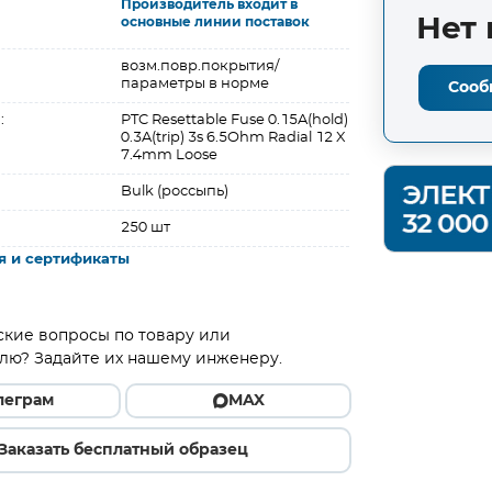
Производитель входит в
Нет 
основные линии поставок
возм.повр.покрытия/
параметры в норме
Сооб
:
PTC Resettable Fuse 0.15A(hold)
0.3A(trip) 3s 6.5Ohm Radial 12 X
7.4mm Loose
Bulk (россыпь)
250 шт
я и сертификаты
ские вопросы по товару или
лю? Задайте их нашему инженеру.
леграм
MAX
Заказать бесплатный образец