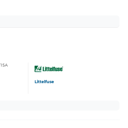
.15A
Littelfuse