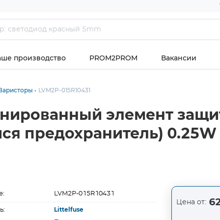
аше производство
PROM2PROM
Вакансии
Варисторы
LVM2P-015R10431
нированный элемент защит
я предохранитель) 0.25W 
е:
LVM2P-015R10431
62
Цена от:
ь:
Littelfuse