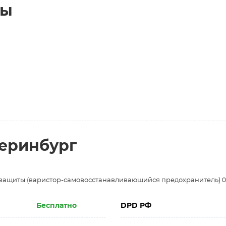
ты
теринбург
защиты (варистор-самовосстанавливающийся предохранитель) 0.
Бесплатно
DPD РФ