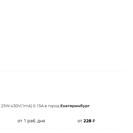
25W 430V(1mA) 0.15A в город
Екатеринбург
от 1 раб. дня
от
228
₽