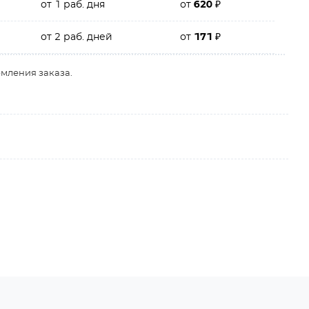
от 1 раб. дня
от
620
₽
от 2 раб. дней
от
171
₽
рмления заказа.