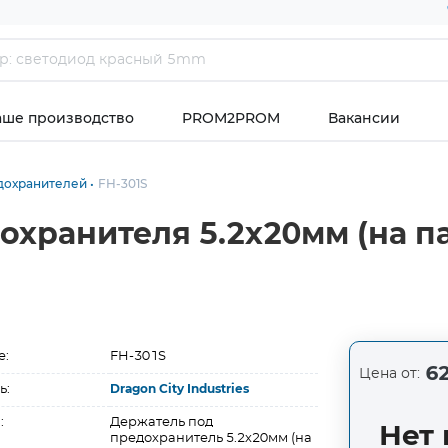
аше производство
PROM2PROM
Вакансии
дохранителей
FH-301S
охранителя 5.2х20мм (на п
е:
FH-301S
62
Цена от:
ь:
Dragon City Industries
:
Держатель под
Нет 
предохранитель 5.2х20мм (на