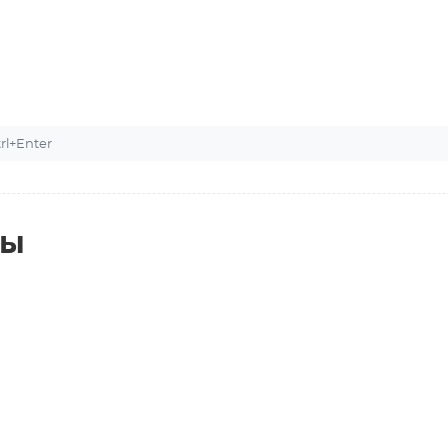
l+Enter
ты