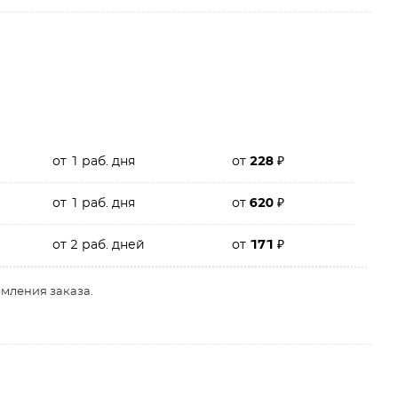
от 1 раб. дня
от
228
₽
от 1 раб. дня
от
620
₽
от 2 раб. дней
от
171
₽
рмления заказа.