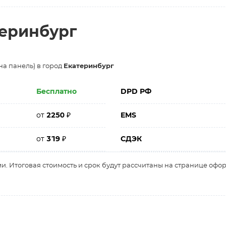
теринбург
на панель) в город
Екатеринбург
Бесплатно
DPD РФ
от
2250
₽
EMS
от
319
₽
СДЭК
и. Итоговая стоимость и срок будут рассчитаны на странице офо