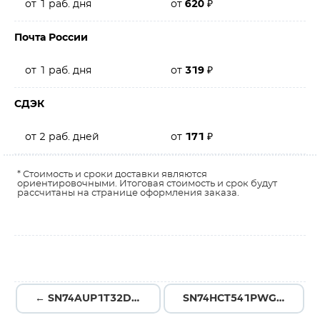
от 1 раб. дня
от
620
₽
Почта России
от 1 раб. дня
от
319
₽
СДЭК
от 2 раб. дней
от
171
₽
* Стоимость и сроки доставки являются
ориентировочными. Итоговая стоимость и срок будут
рассчитаны на странице оформления заказа.
← SN74AUP1T32DCKR
SN74HCT541PWG4 →