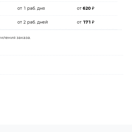
от 1 раб. дня
от
620
₽
от 2 раб. дней
от
171
₽
рмления заказа.