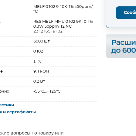
MELF 0102 9.10К 1% ±50ppm/
°C
Сооб
:
RES MELF MMU 0102 9K10 1%
0.3W 50ppm 12 NC
231216519102
3000 шт
0102
±1%
е:
9.1 кОм
0.2 Вт
очих
-55°C...+125°C
истики
я и сертификаты
ские вопросы по товару или