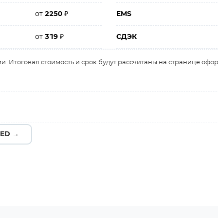
от
2250
₽
EMS
от
319
₽
СДЭК
и. Итоговая стоимость и срок будут рассчитаны на странице офо
ED →