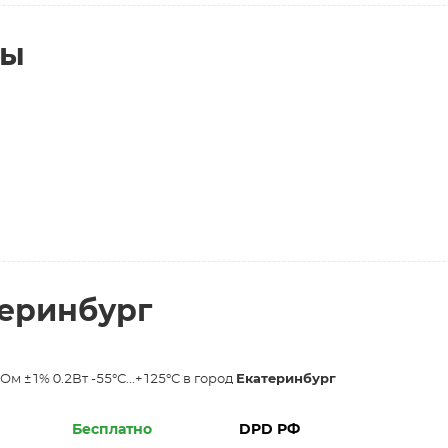
ты
теринбург
м ±1% 0.2Вт -55°С...+125°С в город
Екатеринбург
Бесплатно
DPD РФ