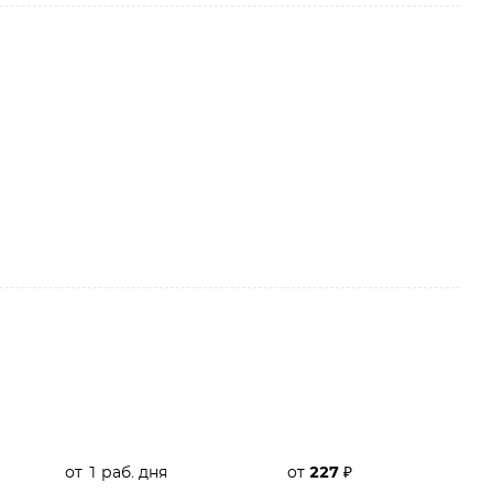
от 1 раб. дня
от
227
₽