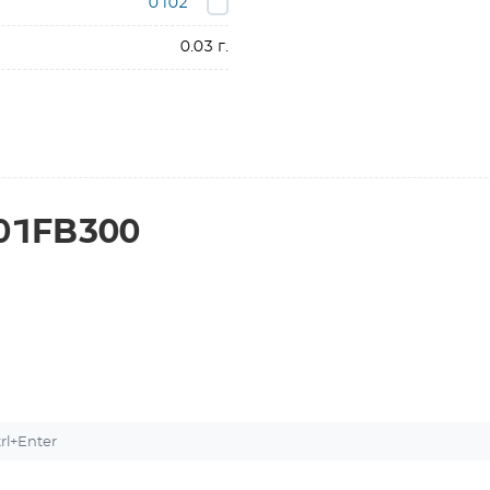
0102
0.03 г.
01FB300
l+Enter