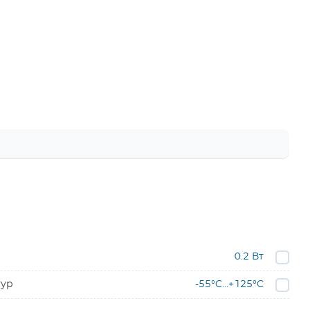
0.2 Вт
тур
-55°C...+125°C