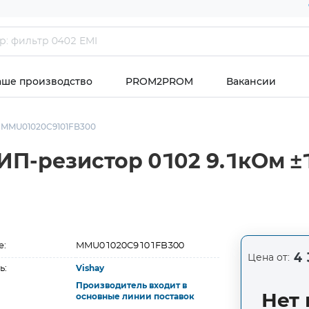
аше производство
PROM2PROM
Вакансии
MMU01020C9101FB300
-резистор 0102 9.1кОм ±1% 
е:
MMU01020C9101FB300
4 
Цена от:
ь:
Vishay
Производитель входит в
Нет 
основные линии поставок