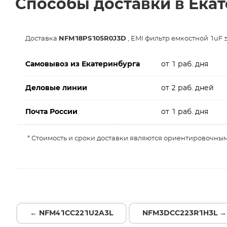
Способы доставки в Ека
Доставка
NFM18PS105R0J3D
, EMI фильтр емкостной 1uF ±
Самовывоз из Екатеринбурга
от 1 раб. дня
Деловые линии
от 2 раб. дней
Почта России
от 1 раб. дня
* Стоимость и сроки доставки являются ориентировочным
← NFM41CC221U2A3L
NFM3DCC223R1H3L →