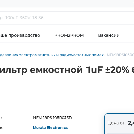
аше производство
PROM2PROM
Вакансии
давления электромагнитных и радиочастотных помех
NFM18PS105R
льтр емкостной 1uF ±20% 6
е:
NFM18PS105R0J3D
2,
Цена от:
ь:
Murata Electronics