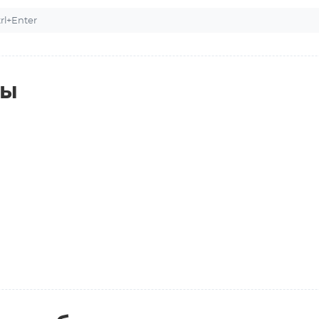
l+Enter
ты