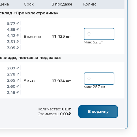
Цена
Срок
В продаже
Кол-во
склад «Промэлектроника»
5,77
₽
4,85
₽
4,12
₽
11 123
В наличии
шт
3,51
₽
52
Мин:
шт
3,05
₽
склады, поставка под заказ
2,87
₽
2,78
₽
2,65
₽
5
13 924
дней
шт
2,60
₽
257
Мин:
шт
2,45
₽
Количество:
0 шт.
В корзину
Стоимость:
0,00 ₽