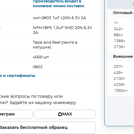
Производитель входит в
основные линии поставок
Оптовый 
чип 0603 1uF ±20% 6.3V 2A
1+
:
NFM18PS 1,0uF SMD 20% 6,3V
342+
2A
684+
1368+
Tape and Reel (лента в
2736+
катушке)
Внешние 
4000 шт
257+
0603
426+
я и сертификаты
2130+
4259+
13924+
ские вопросы по товару или
лю? Задайте их нашему инженеру.
леграм
MAX
Заказать бесплатный образец