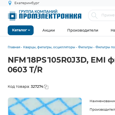
Екатеринбург
Акции
Производители
Н
Каталог
Главная
Кварцы, фильтры, осцилляторы
Фильтры
Фильтры по
NFM18PS105R0J3D, EMI фи
0603 T/R
327274
Код товара:
Наименовани
Производител