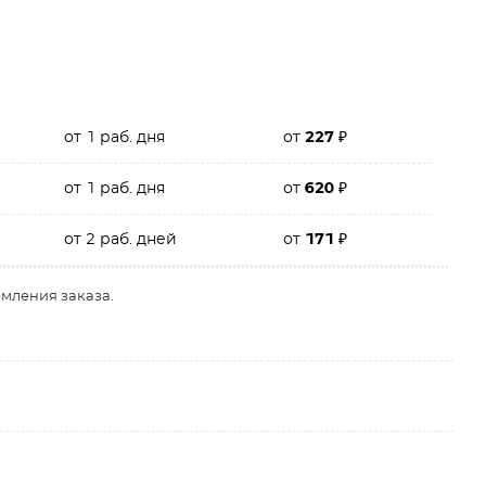
от 1 раб. дня
от
227
₽
от 1 раб. дня
от
620
₽
от 2 раб. дней
от
171
₽
рмления заказа.