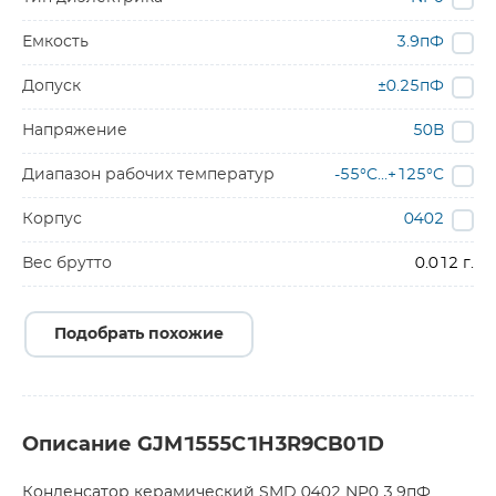
Емкость
3.9пФ
Допуск
±0.25пФ
Напряжение
50В
Диапазон рабочих температур
-55°C…+125°C
Корпус
0402
Вес брутто
0.012 г.
Подобрать похожие
Описание GJM1555C1H3R9CB01D
Конденсатор керамический SMD 0402 NP0 3.9пФ