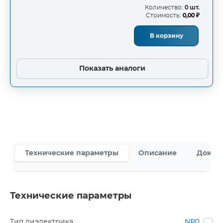
Количество:
0 шт.
Стоимость:
0,00 ₽
В корзину
Показать аналоги
Технические параметры
Описание
Докум
Технические параметры
Тип диэлектрика
NP0