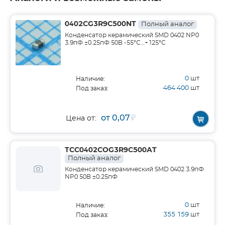
0402CG3R9C500NT
Полный аналог
Конденсатор керамический SMD 0402 NP0
3.9пФ ±0.25пФ 50В -55°С…+125°С
0
шт
Наличие:
464 400
шт
Под заказ:
от 0,07
₽
Цена от:
TCC0402COG3R9C500AT
Полный аналог
Конденсатор керамический SMD 0402 3.9пФ
NP0 50В ±0.25пФ
0
шт
Наличие:
355 159
шт
Под заказ: