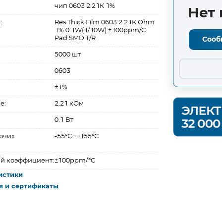
чип 0603 2.21К 1%
Нет 
:
Res Thick Film 0603 2.21K Ohm
1% 0.1W(1/10W) ±100ppm/C
Pad SMD T/R
Сооб
5000 шт
0603
±1%
е:
2.21 кОм
0.1 Вт
очих
-55°С...+155°С
й коэффициент:
±100ppm/°C
истики
я и сертификаты