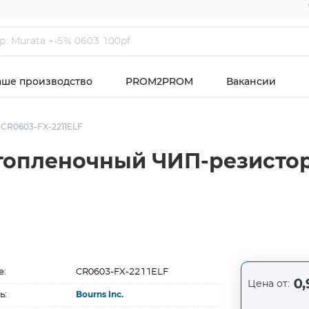
аше производство
PROM2PROM
Вакансии
CR0603-FX-2211ELF
топленочный ЧИП-резистор 
е:
CR0603-FX-2211ELF
0,
Цена от:
ь:
Bourns Inc.