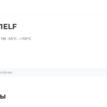
1ELF
Вт -55°С...+155°С
l+Enter
ты