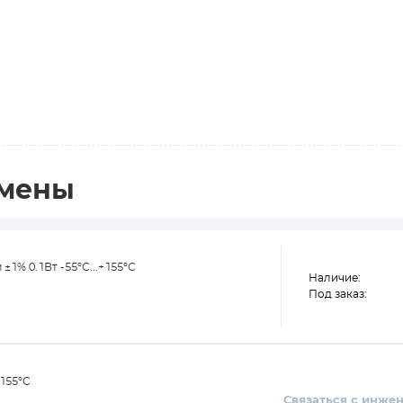
амены
1% 0.1Вт -55°С...+155°С
Наличие:
Под заказ:
+155°С
Связаться с инже