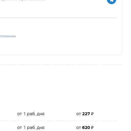
уплении
от 1 раб. дня
от
227
₽
от 1 раб. дня
от
620
₽