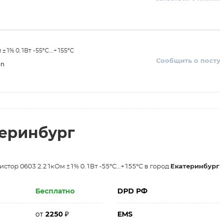
1% 0.1Вт -55°С...+155°С
Сообщить о пост
on
теринбург
тор 0603 2.21кОм ±1% 0.1Вт -55°С...+155°С в город
Екатеринбург
Бесплатно
DPD РФ
от
2250
₽
EMS