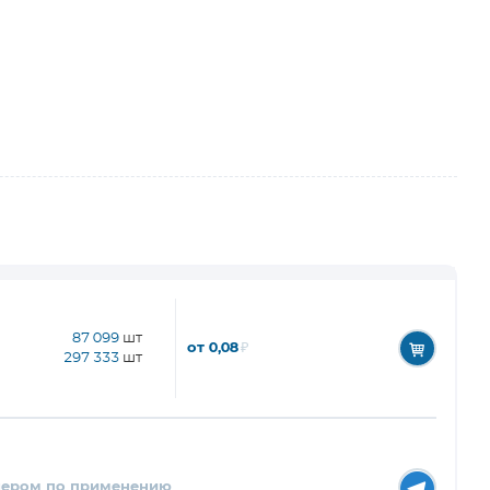
87 099
шт
от 0,08
₽
297 333
шт
нером по применению