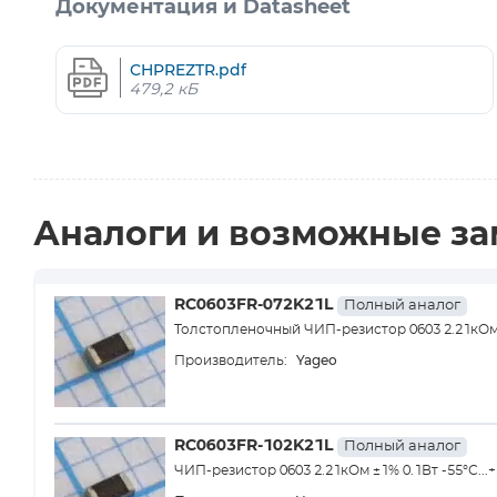
Документация и Datasheet
CHPREZTR.pdf
479,2 кБ
Аналоги и возможные з
RC0603FR-072K21L
Полный аналог
Толстопленочный ЧИП-резистор 0603 2.21кОм ±
Yageo
Производитель:
RC0603FR-102K21L
Полный аналог
ЧИП-резистор 0603 2.21кОм ±1% 0.1Вт -55°С...