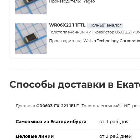
Yageo
Производитель:
WR06X2211FTL
Полный аналог
Толстопленочный ЧИП-резистор 0603 2.21кОм ±
Walsin Technology Corporati
Производитель:
Способы доставки в Ека
Доставка
CR0603-FX-2211ELF
, Толстопленочный ЧИП-резис
Самовывоз из Екатеринбурга
от 1 раб. дня
Деловые линии
от 2 раб. дней