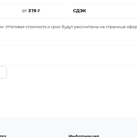
от
319
₽
СДЭК
и. Итоговая стоимость и срок будут рассчитаны на странице офо
тях
Информация