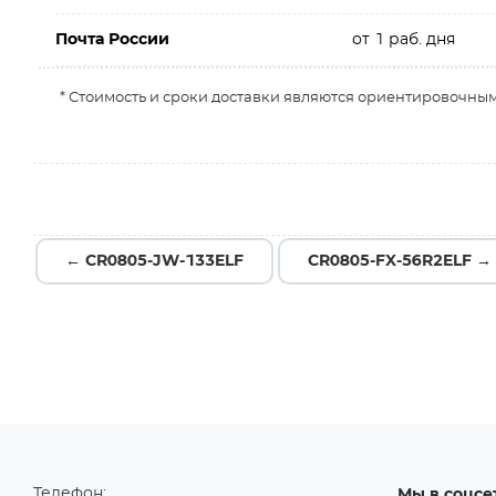
Почта России
от 1 раб. дня
* Стоимость и сроки доставки являются ориентировочным
← CR0805-JW-133ELF
CR0805-FX-56R2ELF →
Телефон:
Мы в соцсе