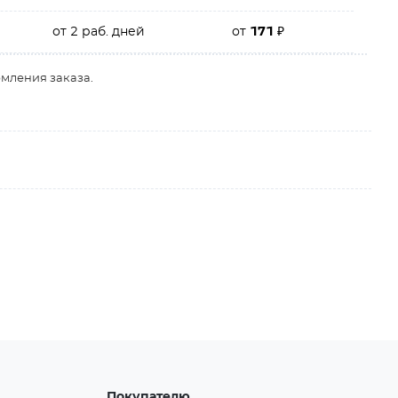
от 2 раб. дней
от
171
₽
рмления заказа.
Покупателю