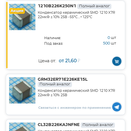
1210B226K250N1
Полный аналог
Акция
Конденсатор керамический SMD 1210 X7R
22мкФ ±10% 25В -55°С…+125°С
0
шт
Наличие:
500
шт
Под заказ:
от 21,60
₽
Цена от:
GRM32ER71E226KE15L
Полный аналог
Конденсатор керамический SMD 1210 X7R
22мкФ ±10% 25В
Связаться с инженером по применению
CL32B226KAJNFNE
Полный аналог