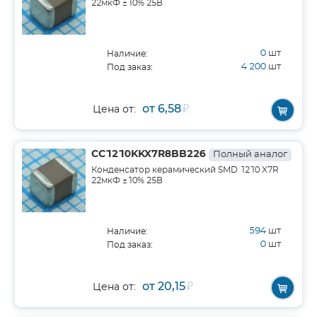
22мкФ ±10% 25В
0
шт
Наличие:
4 200
шт
Под заказ:
от 6,58
₽
Цена от:
CC1210KKX7R8BB226
Полный аналог
Конденсатор керамический SMD 1210 X7R
22мкФ ±10% 25В
594
шт
Наличие:
0
шт
Под заказ:
от 20,15
₽
Цена от: