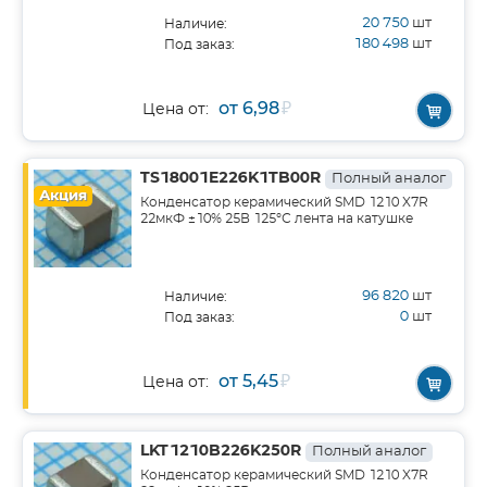
20 750
шт
Наличие:
180 498
шт
Под заказ:
от 6,98
₽
Цена от:
TS18001E226K1TB00R
Полный аналог
Акция
Конденсатор керамический SMD 1210 X7R
22мкФ ±10% 25В 125°С лента на катушке
96 820
шт
Наличие:
0
шт
Под заказ:
от 5,45
₽
Цена от:
LKT1210B226K250R
Полный аналог
Конденсатор керамический SMD 1210 X7R