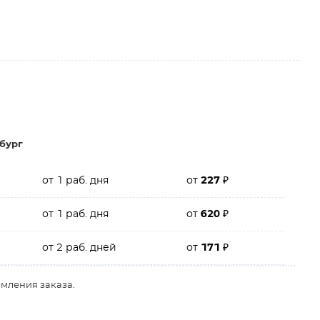
бург
от 1 раб. дня
от
227
₽
от 1 раб. дня
от
620
₽
от 2 раб. дней
от
171
₽
рмления заказа.