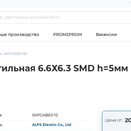
аше производство
PROM2PROM
Вакансии
и
SKPGABE010
ильная 6.6Х6.3 SMD h=5мм 
е:
SKPGABE010
20
Цена от:
ь:
ALPS Electric Co., Ltd