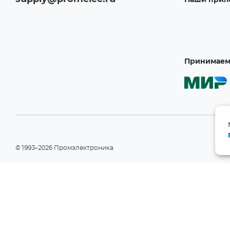
Наши прил
Принимаем 
©1993–2026 Промэлектроника
При использовании материалов сайта ссылка на сайт обязательн
Политика конфиденциальности
Информация на сайте носит справочный характер и не является пу
РФ). Производитель вправе изменять технические характеристики
уведомления. Актуальные данные приведены на официальном сай