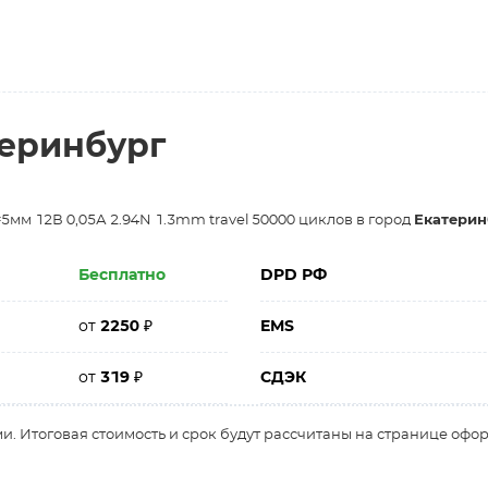
теринбург
=5мм 12В 0,05А 2.94N 1.3mm travel 50000 циклов в город
Екатерин
Бесплатно
DPD РФ
от
2250
₽
EMS
от
319
₽
СДЭК
и. Итоговая стоимость и срок будут рассчитаны на странице офо