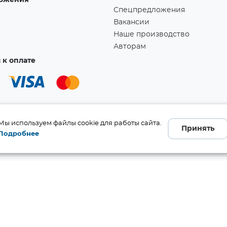
ожения
Спецпредложения
Вакансии
Наше производство
Авторам
к оплате
Мы используем файлы cookie для работы сайта.
Принять
Подробнее
а!
Ссылка скопирована в буфер обмена!
бличной офертой (ст. 437 ГК
 и комплект поставки без
те производителя.