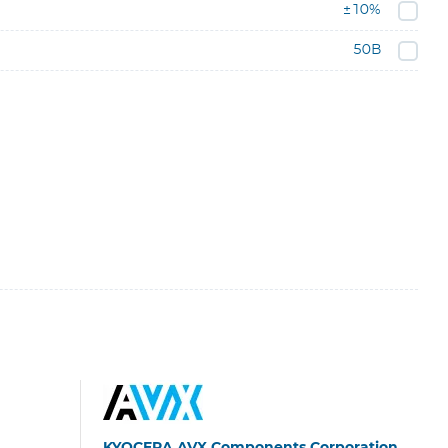
±10%
50В