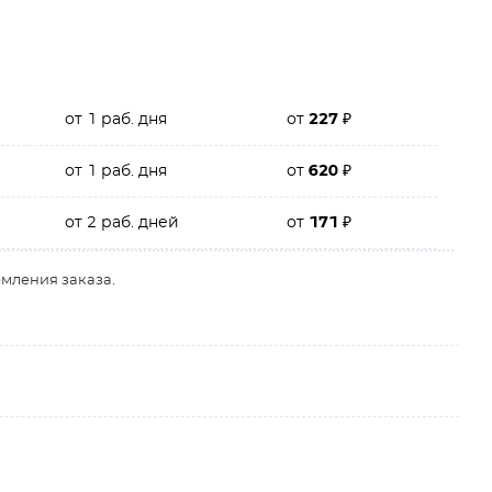
от 1 раб. дня
от
227
₽
от 1 раб. дня
от
620
₽
от 2 раб. дней
от
171
₽
рмления заказа.