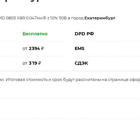
D 0805 X8R 0.047мкФ ±10% 50В в город
Екатеринбург
Бесплатно
DPD РФ
от
2394
₽
EMS
от
319
₽
СДЭК
и. Итоговая стоимость и срок будут рассчитаны на странице офо