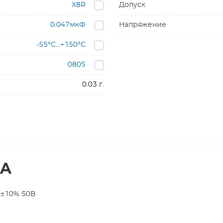
X8R
Допуск
0.047мкФ
Напряжение
-55°C…+150°C
0805
0.03 г.
2A
 ±10% 50В