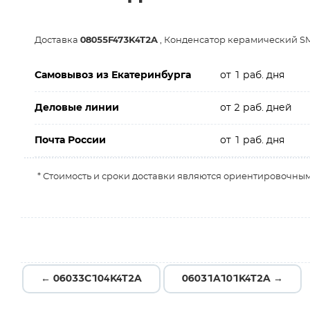
Доставка
08055F473K4T2A
, Конденсатор керамический SM
Самовывоз из Екатеринбурга
от 1 раб. дня
Деловые линии
от 2 раб. дней
Почта России
от 1 раб. дня
* Стоимость и сроки доставки являются ориентировочным
← 06033C104K4T2A
06031A101K4T2A →