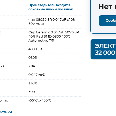
Нет 
Производитель входит в
основные линии поставок
чип 0805 X8R 0.047uF ±10%
Сооб
50V Auto
:
Cap Ceramic 0.047uF 50V X8R
10% Pad SMD 0805 150C
Automotive T/R
4000 шт
0805
ка:
X8R
0.047мкФ
±10%
50В
очих
-55°C…+150°C
истики