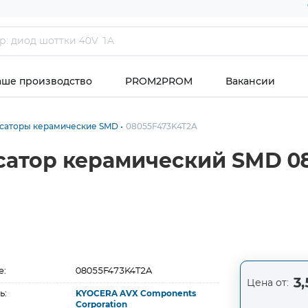
аше производство
PROM2PROM
Вакансии
саторы керамические SMD
08055F473K4T2A
сатор керамический SMD 08
е:
08055F473K4T2A
3,
Цена от:
ь:
KYOCERA AVX Components
Corporation