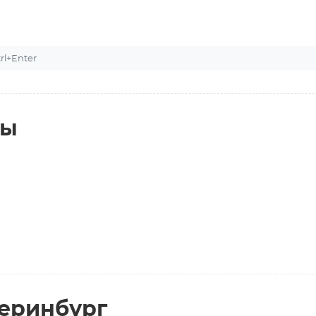
l+Enter
ты
теринбург