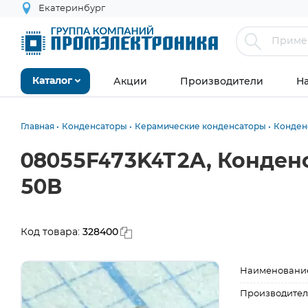
Екатеринбург
Акции
Производители
Н
Каталог
Главная
Конденсаторы
Керамические конденсаторы
Конден
08055F473K4T2A, Конден
50В
328400
Код товара:
Наименовани
Производител