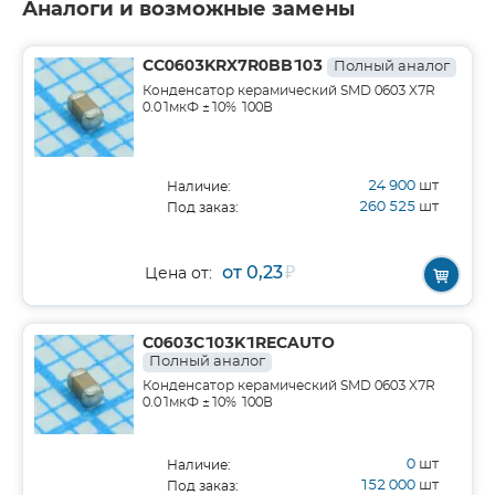
Аналоги и возможные замены
CC0603KRX7R0BB103
Полный аналог
Конденсатор керамический SMD 0603 X7R
0.01мкФ ±10% 100В
24 900
шт
Наличие:
260 525
шт
Под заказ:
от 0,23
₽
Цена от:
C0603C103K1RECAUTO
Полный аналог
Конденсатор керамический SMD 0603 X7R
0.01мкФ ±10% 100В
0
шт
Наличие:
152 000
шт
Под заказ: