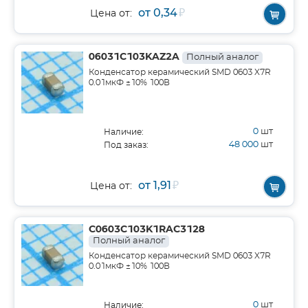
от 0,34
₽
Цена от:
06031C103KAZ2A
Полный аналог
Конденсатор керамический SMD 0603 X7R
0.01мкФ ±10% 100В
0
шт
Наличие:
48 000
шт
Под заказ:
от 1,91
₽
Цена от:
C0603C103K1RAC3128
Полный аналог
Конденсатор керамический SMD 0603 X7R
0.01мкФ ±10% 100В
0
шт
Наличие: