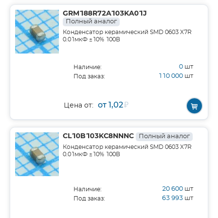
GRM188R72A103KA01J
Полный аналог
Конденсатор керамический SMD 0603 X7R
0.01мкФ ±10% 100В
0
шт
Наличие:
110 000
шт
Под заказ:
от 1,02
₽
Цена от:
CL10B103KC8NNNC
Полный аналог
Конденсатор керамический SMD 0603 X7R
0.01мкФ ±10% 100В
20 600
шт
Наличие:
63 993
шт
Под заказ: