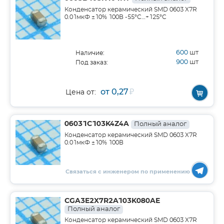
Конденсатор керамический SMD 0603 X7R
0.01мкФ ±10% 100В -55°С…+125°С
600
шт
Наличие:
900
шт
Под заказ:
от 0,27
₽
Цена от:
06031C103K4Z4A
Полный аналог
Конденсатор керамический SMD 0603 X7R
0.01мкФ ±10% 100В
Связаться с инженером по применению
CGA3E2X7R2A103K080AE
Полный аналог
Конденсатор керамический SMD 0603 X7R