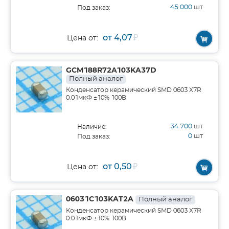
45 000
шт
Под заказ:
от 4,07
₽
Цена от:
GCM188R72A103KA37D
Полный аналог
Конденсатор керамический SMD 0603 X7R
0.01мкФ ±10% 100В
34 700
шт
Наличие:
0
шт
Под заказ:
от 0,50
₽
Цена от:
06031C103KAT2A
Полный аналог
Конденсатор керамический SMD 0603 X7R
0.01мкФ ±10% 100В