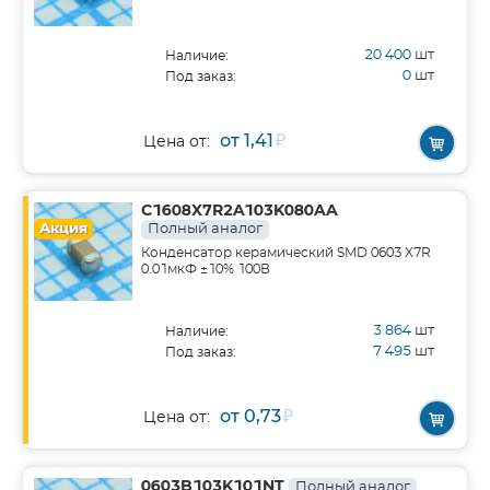
20 400
шт
Наличие:
0
шт
Под заказ:
от 1,41
₽
Цена от:
C1608X7R2A103K080AA
Акция
Полный аналог
Конденсатор керамический SMD 0603 X7R
0.01мкФ ±10% 100В
3 864
шт
Наличие:
7 495
шт
Под заказ:
от 0,73
₽
Цена от:
0603B103K101NT
Полный аналог