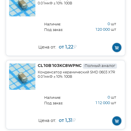
0.01мкФ ±10% 100В
0
шт
Наличие:
120 000
шт
Под заказ:
от 1,22
₽
Цена от:
CL10B103KC8WPNC
Полный аналог
Конденсатор керамический SMD 0603 X7R
0.01мкФ ±10% 100В
0
шт
Наличие:
112 000
шт
Под заказ:
от 1,31
₽
Цена от: