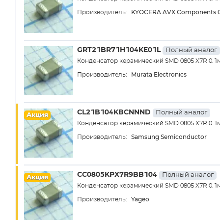
KYOCERA AVX Components C
Производитель:
GRT21BR71H104KE01L
Полный аналог
Конденсатор керамический SMD 0805 X7R 0.1
Murata Electronics
Производитель:
CL21B104KBCNNND
Полный аналог
Акция
Конденсатор керамический SMD 0805 X7R 0.1
Samsung Semiconductor
Производитель:
CC0805KPX7R9BB104
Полный аналог
Акция
Конденсатор керамический SMD 0805 X7R 0.1
Yageo
Производитель: