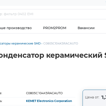
аше производство
PROM2PROM
Вакансии
саторы керамические SMD
C0805C104K5RACAUTO
нденсатор керамический 
е:
C0805C104K5RACAUTO
1,
Цена от:
ь:
KEMET Electronics Corporation