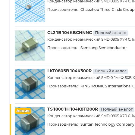
Конденсатор керамический SMD 0805 X7R 0.1
Chaozhou Three-Circle Group 
Производитель:
CL21B104KBCNNNC
Полный аналог
Конденсатор керамический SMD 0805 X7R 0.1
Samsung Semiconductor
Производитель:
LKT0805B104K500R
Полный аналог
Конденсатор керамический SMD 0.1мкФ 50В X7
KINGTRONICS International C
Производитель:
TS18001H104K8TB00R
Полный аналог
Акция
Конденсатор керамический SMD 0805 X7R 0.1м
Suntan Technology Company 
Производитель: