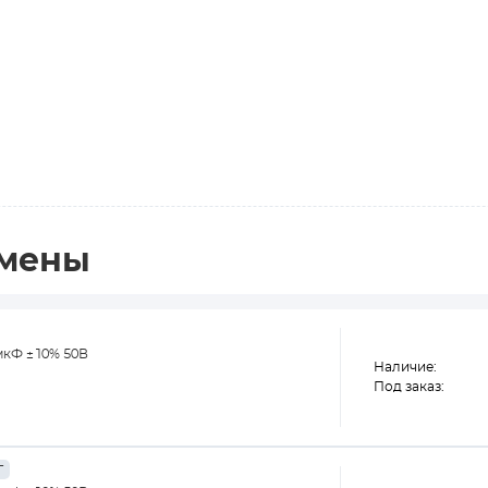
амены
мкФ ±10% 50В
Наличие:
Под заказ:
г