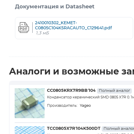
Документация и Datasheet
2410010302_KEMET-
C0805C104K5RACAUTO_C129641.pdf
1,3 мБ
Аналоги и возможные з
CC0805KRX7R9BB104
Полный аналог
Конденсатор керамический SMD 0805 X7R 0.1
Yageo
Производитель:
TCC0805X7R104K500DT
Полный анало