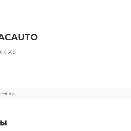
RACAUTO
10% 50В
l+Enter
ты