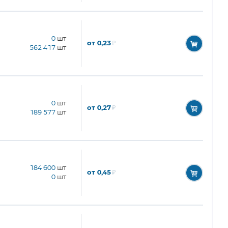
0
шт
от 0,23
₽
562 417
шт
0
шт
от 0,27
₽
189 577
шт
184 600
шт
от 0,45
₽
0
шт