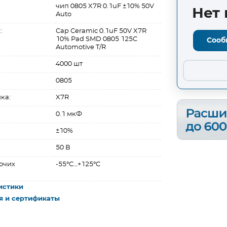
чип 0805 X7R 0.1uF ±10% 50V
Нет 
Auto
:
Cap Ceramic 0.1uF 50V X7R
10% Pad SMD 0805 125C
Сооб
Automotive T/R
4000 шт
0805
ка:
X7R
0.1 мкФ
±10%
50 В
очих
-55°C…+125°C
истики
я и сертификаты