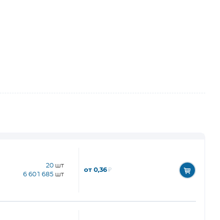
20
шт
от 0,36
₽
6 601 685
шт