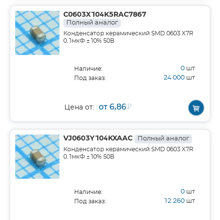
C0603X104K5RAC7867
Полный аналог
Конденсатор керамический SMD 0603 X7R
0.1мкФ ±10% 50В
0
шт
Наличие:
24 000
шт
Под заказ:
от 6,86
₽
Цена от:
VJ0603Y104KXAAC
Полный аналог
Конденсатор керамический SMD 0603 X7R
0.1мкФ ±10% 50В
0
шт
Наличие:
12 260
шт
Под заказ: