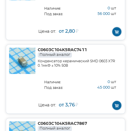
0
шт
Наличие:
56 000
шт
Под заказ:
от 2,80
₽
Цена от:
C0603C104K5RAC7411
Полный аналог
Конденсатор керамический SMD 0603 X7R
0.1мкФ ±10% 50В
0
шт
Наличие:
45 000
шт
Под заказ:
от 3,76
₽
Цена от:
C0603C104K5RAC7867
Полный аналог