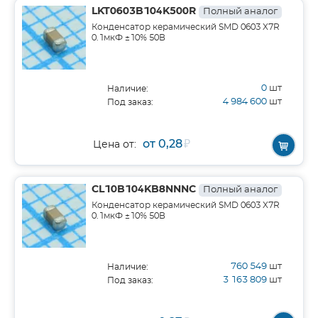
LKT0603B104K500R
Полный аналог
Конденсатор керамический SMD 0603 X7R
0.1мкФ ±10% 50В
0
шт
Наличие:
4 984 600
шт
Под заказ:
от 0,28
₽
Цена от:
CL10B104KB8NNNC
Полный аналог
Конденсатор керамический SMD 0603 X7R
0.1мкФ ±10% 50В
760 549
шт
Наличие:
3 163 809
шт
Под заказ: