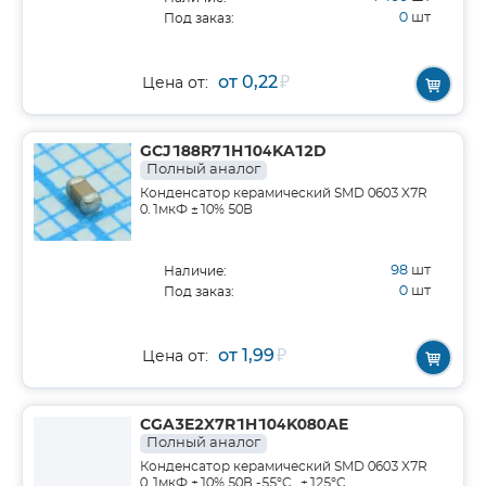
0
шт
Под заказ:
от 0,22
₽
Цена от:
GCJ188R71H104KA12D
Полный аналог
Конденсатор керамический SMD 0603 X7R
0.1мкФ ±10% 50В
98
шт
Наличие:
0
шт
Под заказ:
от 1,99
₽
Цена от:
CGA3E2X7R1H104K080AE
Полный аналог
Конденсатор керамический SMD 0603 X7R
0.1мкФ ±10% 50В -55°C…+125°C