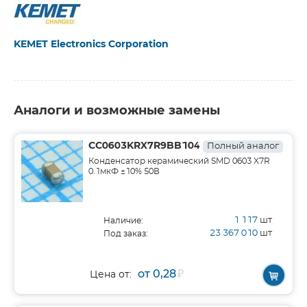
KEMET Electronics Corporation
Аналоги и возможные замены
CC0603KRX7R9BB104
Полный аналог
Конденсатор керамический SMD 0603 X7R
0.1мкФ ±10% 50В
1 117
шт
Наличие:
23 367 010
шт
Под заказ:
от 0,28
₽
Цена от: