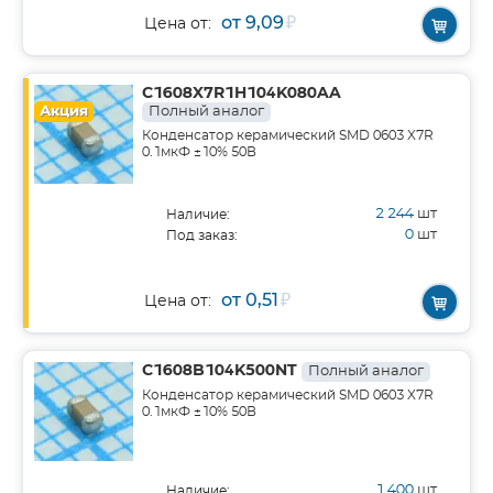
от 9,09
₽
Цена от:
C1608X7R1H104K080AA
Акция
Полный аналог
Конденсатор керамический SMD 0603 X7R
0.1мкФ ±10% 50В
2 244
шт
Наличие:
0
шт
Под заказ:
от 0,51
₽
Цена от:
C1608B104K500NT
Полный аналог
Конденсатор керамический SMD 0603 X7R
0.1мкФ ±10% 50В
1 400
шт
Наличие: