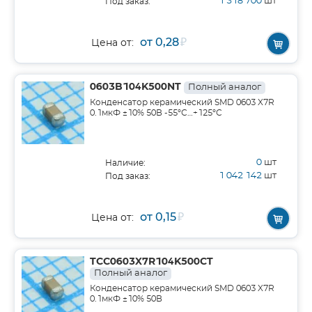
1 318 700
шт
Под заказ:
от 0,28
₽
Цена от:
0603B104K500NT
Полный аналог
Конденсатор керамический SMD 0603 X7R
0.1мкФ ±10% 50В -55°С…+125°С
0
шт
Наличие:
1 042 142
шт
Под заказ:
от 0,15
₽
Цена от:
TCC0603X7R104K500CT
Полный аналог
Конденсатор керамический SMD 0603 X7R
0.1мкФ ±10% 50В