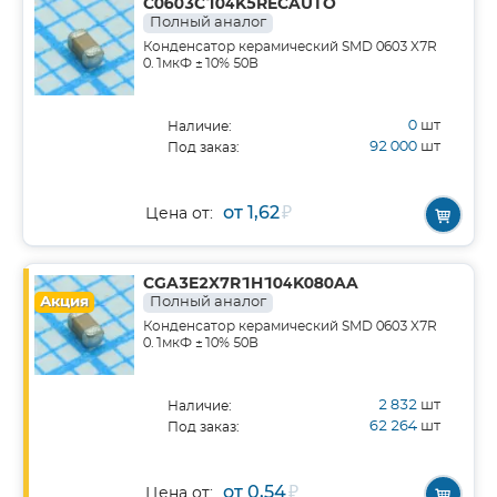
C0603C104K5RECAUTO
Полный аналог
Конденсатор керамический SMD 0603 X7R
0.1мкФ ±10% 50В
0
шт
Наличие:
92 000
шт
Под заказ:
от 1,62
₽
Цена от:
CGA3E2X7R1H104K080AA
Акция
Полный аналог
Конденсатор керамический SMD 0603 X7R
0.1мкФ ±10% 50В
2 832
шт
Наличие:
62 264
шт
Под заказ:
от 0,54
₽
Цена от: