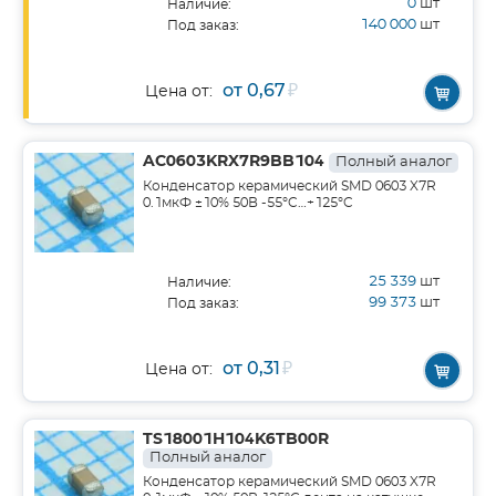
0
шт
Наличие:
140 000
шт
Под заказ:
от 0,67
₽
Цена от:
AC0603KRX7R9BB104
Полный аналог
Конденсатор керамический SMD 0603 X7R
0.1мкФ ±10% 50В -55°C…+125°C
25 339
шт
Наличие:
99 373
шт
Под заказ:
от 0,31
₽
Цена от:
TS18001H104K6TB00R
Полный аналог
Конденсатор керамический SMD 0603 X7R