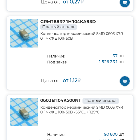
от 0,27
₽
Цена от:
GRM188R71H104KA93D
Полный аналог
Конденсатор керамический SMD 0603 X7R
0.1мкФ ±10% 50В
37
шт
Наличие:
1 526 331
шт
Под заказ:
от 1,12
₽
Цена от:
0603B104K500NT
Полный аналог
Конденсатор керамический SMD 0603 X7R
0.1мкФ ±10% 50В -55°С…+125°С
90 800
шт
Наличие: