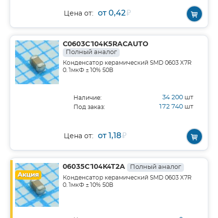
от 0,42
₽
Цена от:
C0603C104K5RACAUTO
Полный аналог
Конденсатор керамический SMD 0603 X7R
0.1мкФ ±10% 50В
34 200
шт
Наличие:
172 740
шт
Под заказ:
от 1,18
₽
Цена от:
06035C104K4T2A
Полный аналог
Акция
Конденсатор керамический SMD 0603 X7R
0.1мкФ ±10% 50В