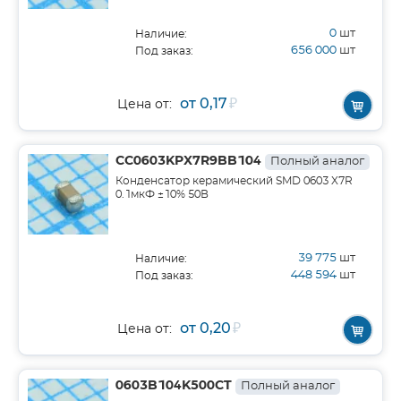
0
шт
Наличие:
656 000
шт
Под заказ:
от 0,17
₽
Цена от:
CC0603KPX7R9BB104
Полный аналог
Конденсатор керамический SMD 0603 X7R
0.1мкФ ±10% 50В
39 775
шт
Наличие:
448 594
шт
Под заказ:
от 0,20
₽
Цена от:
0603B104K500CT
Полный аналог