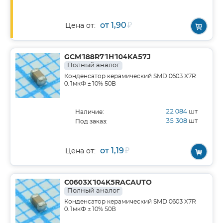
от 1,90
₽
Цена от:
GCM188R71H104KA57J
Полный аналог
Конденсатор керамический SMD 0603 X7R
0.1мкФ ±10% 50В
22 084
шт
Наличие:
35 308
шт
Под заказ:
от 1,19
₽
Цена от:
C0603X104K5RACAUTO
Полный аналог
Конденсатор керамический SMD 0603 X7R
0.1мкФ ±10% 50В