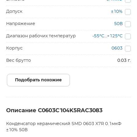
Допуск
±10%
Напряжение
50В
Диапазон рабочих температур
-55°C…+125°C
Корпус
0603
Вес брутто
0.03 г.
Подобрать похожие
Описание C0603C104K5RAC3083
Конденсатор керамический SMD 0603 X7R 0.1мкФ
±10% 50В