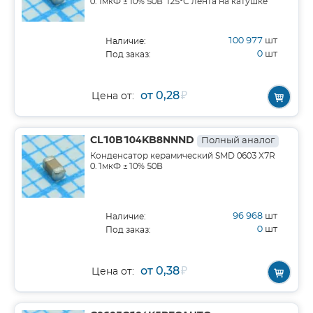
0.1мкФ ±10% 50В 125°С лента на катушке
100 977
шт
Наличие:
0
шт
Под заказ:
от 0,28
₽
Цена от:
CL10B104KB8NNND
Полный аналог
Конденсатор керамический SMD 0603 X7R
0.1мкФ ±10% 50В
96 968
шт
Наличие:
0
шт
Под заказ:
от 0,38
₽
Цена от: