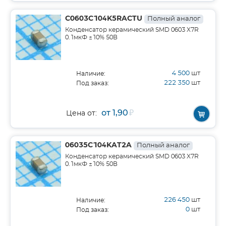
C0603C104K5RACTU
Полный аналог
Конденсатор керамический SMD 0603 X7R
0.1мкФ ±10% 50В
4 500
шт
Наличие:
222 350
шт
Под заказ:
от 1,90
₽
Цена от:
06035C104KAT2A
Полный аналог
Конденсатор керамический SMD 0603 X7R
0.1мкФ ±10% 50В
226 450
шт
Наличие:
0
шт
Под заказ: