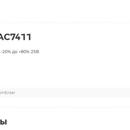
AC7411
 -20% до +80% 25В
l+Enter
ты