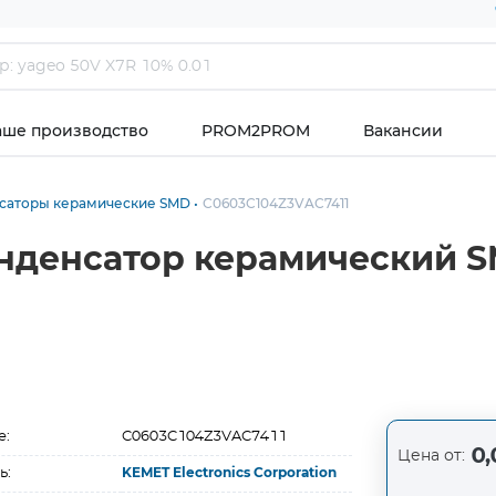
аше производство
PROM2PROM
Вакансии
саторы керамические SMD
C0603C104Z3VAC7411
нденсатор керамический SM
е:
C0603C104Z3VAC7411
0,
Цена от:
ь:
KEMET Electronics Corporation