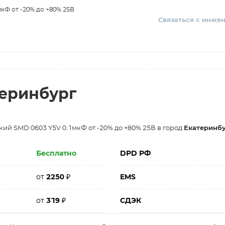
кФ от -20% до +80% 25В
Связаться с инже
теринбург
ий SMD 0603 Y5V 0.1мкФ от -20% до +80% 25В в город
Екатеринб
Бесплатно
DPD РФ
от
2250
₽
EMS
от
319
₽
СДЭК