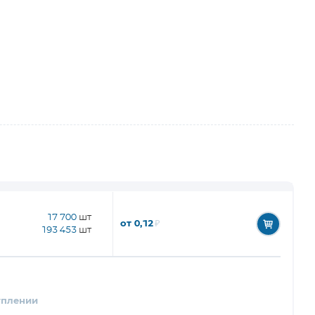
17 700
шт
от 0,12
₽
193 453
шт
уплении