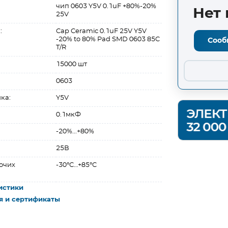
чип 0603 Y5V 0.1uF +80%-20%
Нет 
25V
:
Cap Ceramic 0.1uF 25V Y5V
-20% to 80% Pad SMD 0603 85C
Сооб
T/R
15000 шт
0603
ка:
Y5V
0.1мкФ
-20%...+80%
25В
очих
-30°C…+85°C
истики
я и сертификаты