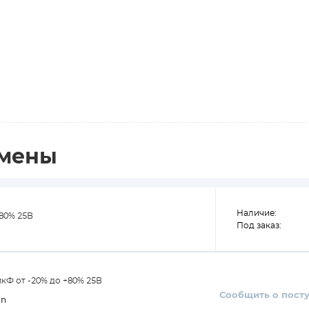
амены
Наличие:
80% 25В
Под заказ:
кФ от -20% до +80% 25В
Сообщить о пост
on