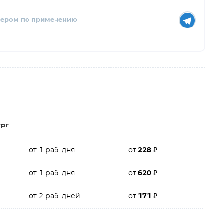
нером по применению
ург
от 1 раб. дня
от
228
₽
от 1 раб. дня
от
620
₽
от 2 раб. дней
от
171
₽