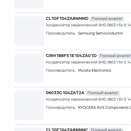
CL10F104ZA8NNND
Полный аналог
Конденсатор керамический SMD 0603 Y5V 0.1м
Samsung Semiconductor
Производитель:
GRM188F51E104ZA01D
Полный аналог
Конденсатор керамический SMD 0603 Y5V 0.1м
Murata Electronics
Производитель:
06033G104ZAT2A
Полный аналог
Конденсатор керамический SMD 0603 Y5V 0.1м
KYOCERA AVX Components C
Производитель:
CL10F104ZA8NNNC
Полный аналог