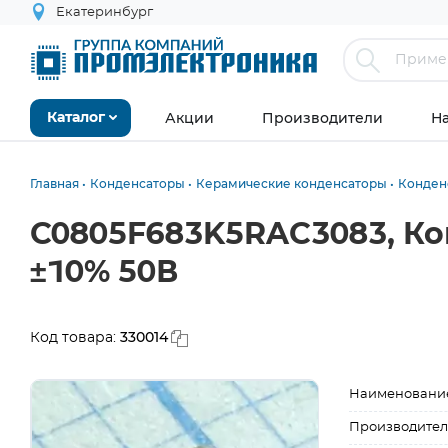
Екатеринбург
Акции
Производители
Н
Каталог
Главная
Конденсаторы
Керамические конденсаторы
Конден
C0805F683K5RAC3083, Ко
±10% 50В
330014
Код товара:
Наименовани
Производител