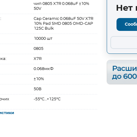
чип 0805 X7R 0.068uF ±10%
Нет 
50V
:
Cap Ceramic 0.068uF 50V X7R
10% Pad SMD 0805 OMD-CAP
Сооб
125C Bulk
10000 шт
0805
ка:
X7R
0.068мкФ
±10%
50В
очих
-55°C…+125°C
истики