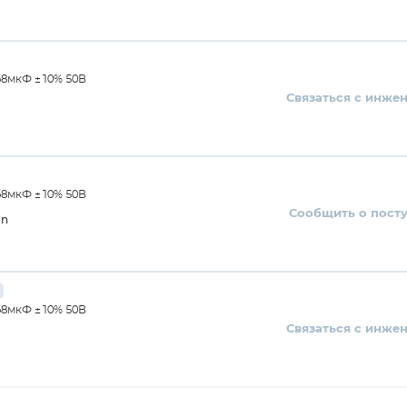
68мкФ ±10% 50В
Связаться с инже
68мкФ ±10% 50В
Сообщить о пост
on
68мкФ ±10% 50В
Связаться с инже