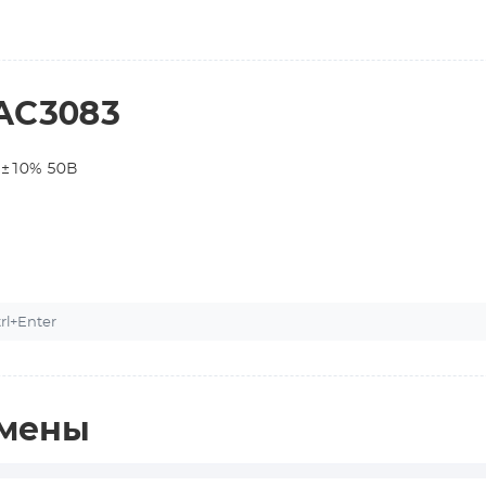
AC3083
 ±10% 50В
l+Enter
амены