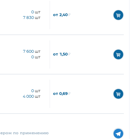
0
шт
от 2,40
₽
7 830
шт
7 600
шт
от 1,50
₽
0
шт
0
шт
от 0,69
₽
4 000
шт
нером по применению