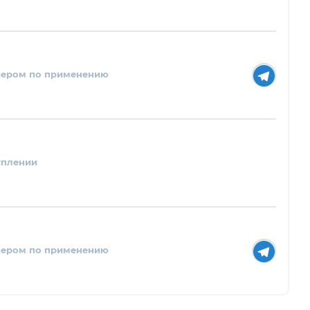
нером по применению
уплении
нером по применению