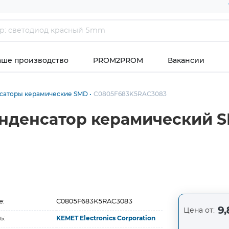
аше производство
PROM2PROM
Вакансии
саторы керамические SMD
C0805F683K5RAC3083
нденсатор керамический S
е:
C0805F683K5RAC3083
9,
Цена от:
ь:
KEMET Electronics Corporation