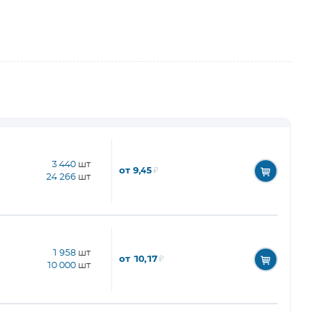
3 440
шт
от 9,45
₽
24 266
шт
1 958
шт
от 10,17
₽
10 000
шт