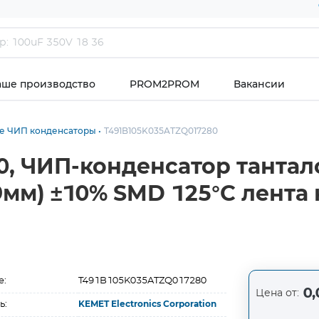
аше производство
PROM2PROM
Вакансии
е ЧИП конденсаторы
T491B105K035ATZQ017280
, ЧИП-конденсатор танта
9мм) ±10% SMD 125°С лента 
е:
T491B105K035ATZQ017280
0,
Цена от:
ь:
KEMET Electronics Corporation