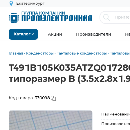
Екатеринбург
Акции
Производители
Н
Каталог
Главная
Конденсаторы
Танталовые конденсаторы
Танталовы
T491B105K035ATZQ017280
типоразмер B (3.5x2.8x1.
330098
Код товара:
Наименовани
Производител