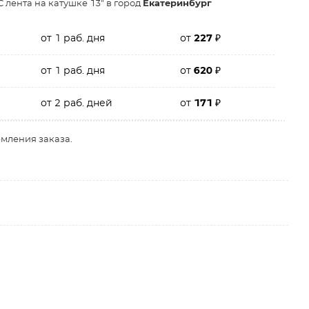
 лента на катушке 13" в город
Екатеринбург
от 1 раб. дня
от
227
₽
от 1 раб. дня
от
620
₽
от 2 раб. дней
от
171
₽
рмления заказа.