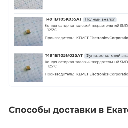
T491B105K035AT
Полный аналог
Конденсатор танталовый твердотельный SMD ти
+125°C
KEMET Electronics Corporati
Производитель:
T491B105M035AT
Функциональный ана
Конденсатор танталовый твердотельный SMD т
+125°С
KEMET Electronics Corporati
Производитель:
Способы доставки в Ека