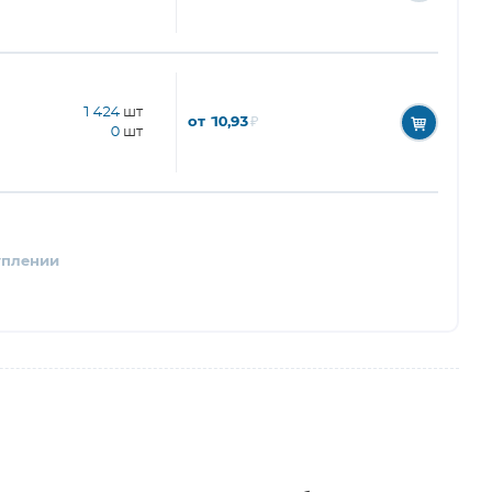
1 424
шт
от 10,93
₽
0
шт
уплении