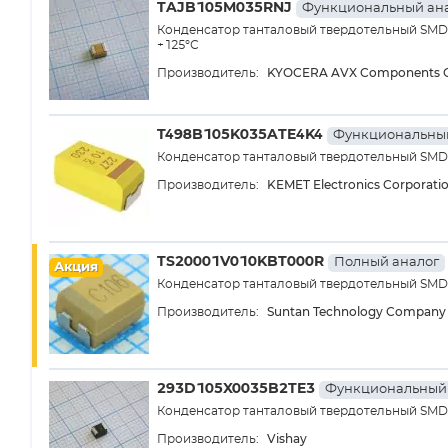
TAJB105M035RNJ
Функциональный ан
Конденсатор танталовый твердотельный SMD т
+125°С
KYOCERA AVX Components C
Производитель:
T498B105K035ATE4K4
Функциональный
Конденсатор танталовый твердотельный SMD т
KEMET Electronics Corporati
Производитель:
TS20001V010KBT000R
Полный аналог
Акция
Конденсатор танталовый твердотельный SMD т
Suntan Technology Company 
Производитель:
293D105X0035B2TE3
Функциональный 
Конденсатор танталовый твердотельный SMD т
Vishay
Производитель: