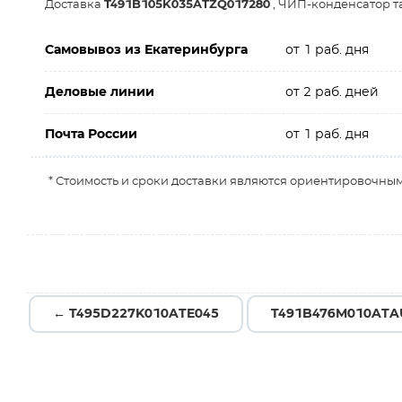
Доставка
T491B105K035ATZQ017280
, ЧИП-конденсатор та
Самовывоз из Екатеринбурга
от 1 раб. дня
Деловые линии
от 2 раб. дней
Почта России
от 1 раб. дня
* Стоимость и сроки доставки являются ориентировочным
← T495D227K010ATE045