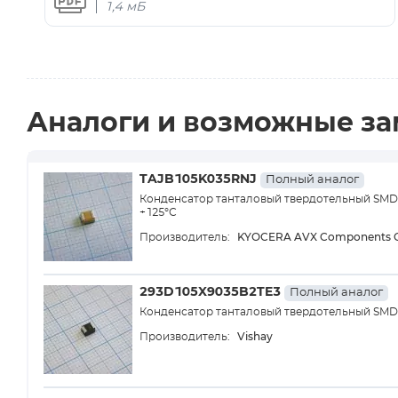
1,4 мБ
Аналоги и возможные з
TAJB105K035RNJ
Полный аналог
Конденсатор танталовый твердотельный SMD т
+125°С
KYOCERA AVX Components C
Производитель:
293D105X9035B2TE3
Полный аналог
Конденсатор танталовый твердотельный SMD т
Vishay
Производитель: