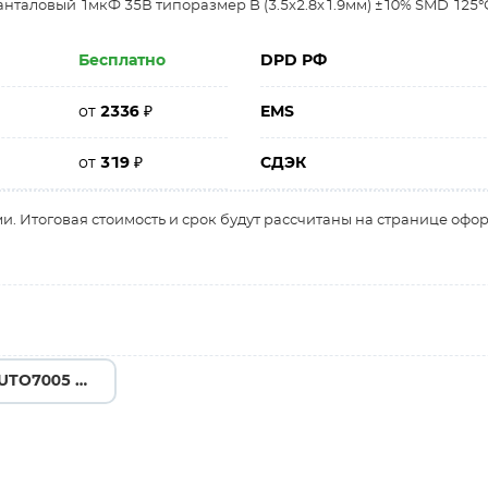
нталовый 1мкФ 35В типоразмер B (3.5x2.8x1.9мм) ±10% SMD 125°С
Бесплатно
DPD РФ
от
2336
₽
EMS
от
319
₽
СДЭК
и. Итоговая стоимость и срок будут рассчитаны на странице офо
T491B476M010ATAUTO7005 →