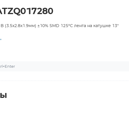
ATZQ017280
(3.5x2.8x1.9мм) ±10% SMD 125°С лента на катушке 13"
"
l+Enter
ты