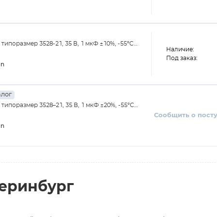
поразмер 3528-21, 35 В, 1 мкФ ±10%, -55°C…
Наличие:
Под заказ:
on
лог
ипоразмер 3528–21, 35 В, 1 мкФ ±20%, -55°С…
Сообщить о пост
on
теринбург