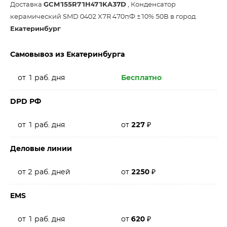
Доставка
GCM155R71H471KA37D
, Конденсатор
керамический SMD 0402 X7R 470пФ ±10% 50В в город
Екатеринбург
Самовывоз из Екатеринбурга
от 1 раб. дня
Бесплатно
DPD РФ
от 1 раб. дня
от
227
₽
Деловые линии
от 2 раб. дней
от
2250
₽
EMS
от 1 раб. дня
от
620
₽