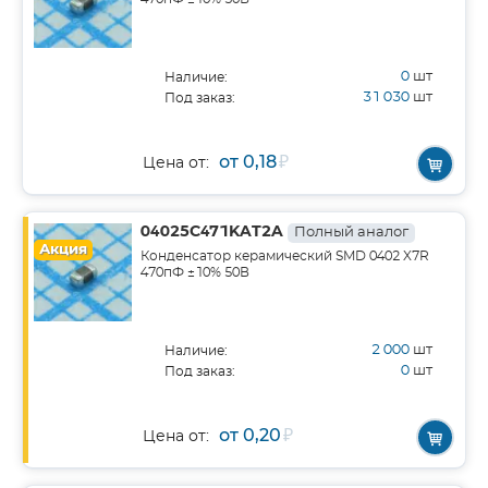
0
шт
Наличие:
31 030
шт
Под заказ:
от 0,18
₽
Цена от:
04025C471KAT2A
Полный аналог
Акция
Конденсатор керамический SMD 0402 X7R
470пФ ±10% 50В
2 000
шт
Наличие:
0
шт
Под заказ:
от 0,20
₽
Цена от: