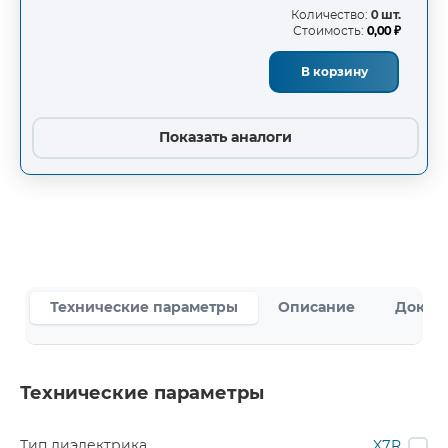
Количество:
0 шт.
Стоимость:
0,00 ₽
В корзину
Показать аналоги
Технические параметры
Описание
Докум
Технические параметры
Тип диэлектрика
X7R