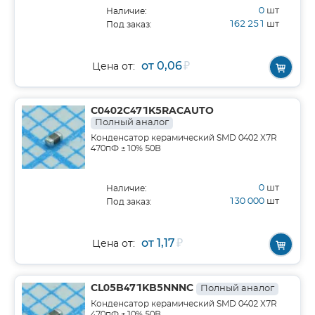
0
шт
Наличие:
162 251
шт
Под заказ:
от 0,06
₽
Цена от:
C0402C471K5RACAUTO
Полный аналог
Конденсатор керамический SMD 0402 X7R
470пФ ±10% 50В
0
шт
Наличие:
130 000
шт
Под заказ:
от 1,17
₽
Цена от:
CL05B471KB5NNNC
Полный аналог
Конденсатор керамический SMD 0402 X7R
470пФ ±10% 50В