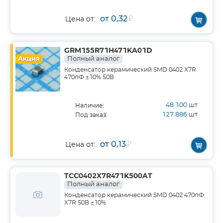
от 0,32
₽
Цена от:
GRM155R71H471KA01D
Акция
Полный аналог
Конденсатор керамический SMD 0402 X7R
470пФ ±10% 50В
48 100
шт
Наличие:
127 886
шт
Под заказ:
от 0,13
₽
Цена от:
TCC0402X7R471K500AT
Полный аналог
Конденсатор керамический SMD 0402 470пФ
X7R 50В ±10%