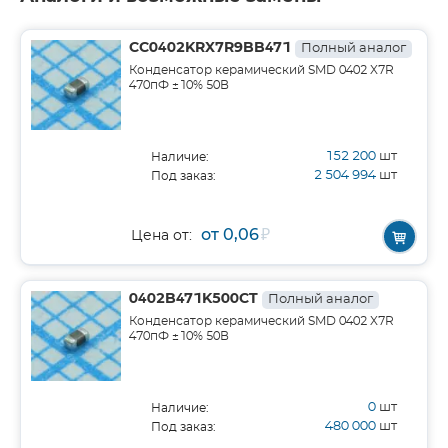
CC0402KRX7R9BB471
Полный аналог
Конденсатор керамический SMD 0402 X7R
470пФ ±10% 50В
152 200
шт
Наличие:
2 504 994
шт
Под заказ:
от 0,06
₽
Цена от:
0402B471K500CT
Полный аналог
Конденсатор керамический SMD 0402 X7R
470пФ ±10% 50В
0
шт
Наличие:
480 000
шт
Под заказ: