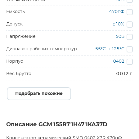
Емкость
470пФ
Допуск
±10%
Напряжение
50В
Диапазон рабочих температур
-55°C…+125°C
Корпус
0402
Вес брутто
0.012 г.
Подобрать похожие
Описание GCM155R71H471KA37D
Конденсатор керамический SMD 0402 X7R 470пФ