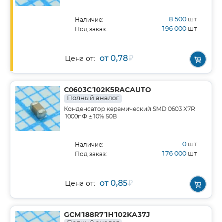
8 500
шт
Наличие:
196 000
шт
Под заказ:
от 0,78
₽
Цена от:
C0603C102K5RACAUTO
Полный аналог
Конденсатор керамический SMD 0603 X7R
1000пФ ±10% 50В
0
шт
Наличие:
176 000
шт
Под заказ:
от 0,85
₽
Цена от:
GCM188R71H102KA37J