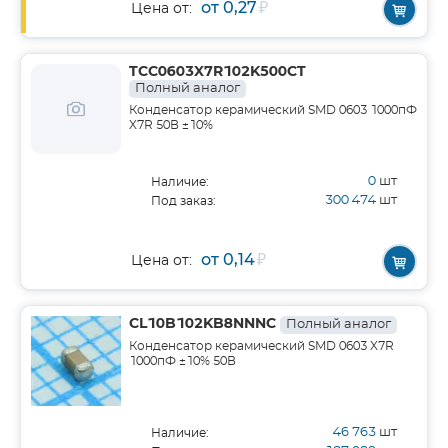
от 0,27
₽
Цена от:
TCC0603X7R102K500CT
Полный аналог
Конденсатор керамический SMD 0603 1000пФ
X7R 50В ±10%
0
шт
Наличие:
300 474
шт
Под заказ:
от 0,14
₽
Цена от:
CL10B102KB8NNNC
Полный аналог
Конденсатор керамический SMD 0603 X7R
1000пФ ±10% 50В
46 763
шт
Наличие: