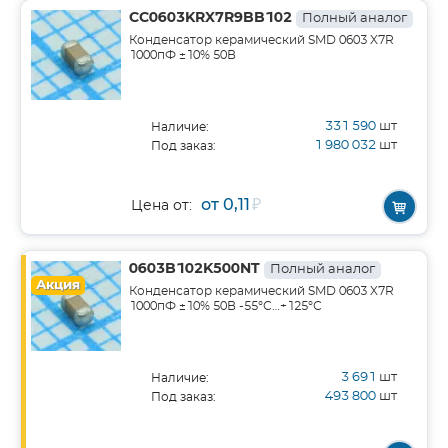
CC0603KRX7R9BB102
Полный аналог
Конденсатор керамический SMD 0603 X7R
1000пФ ±10% 50В
331 590
шт
Наличие:
1 980 032
шт
Под заказ:
от 0,11
₽
Цена от:
0603B102K500NT
Полный аналог
Акция
Конденсатор керамический SMD 0603 X7R
1000пФ ±10% 50В -55°С…+125°С
3 691
шт
Наличие:
493 800
шт
Под заказ: