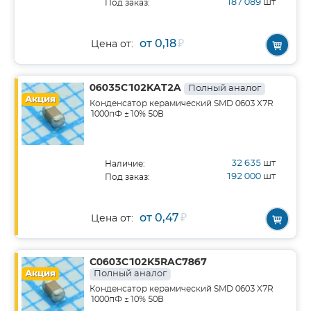
187 089
шт
Под заказ:
от 0,18
₽
Цена от:
06035C102KAT2A
Полный аналог
Акция
Конденсатор керамический SMD 0603 X7R
1000пФ ±10% 50В
32 635
шт
Наличие:
192 000
шт
Под заказ:
от 0,47
₽
Цена от:
C0603C102K5RAC7867
Акция
Полный аналог
Конденсатор керамический SMD 0603 X7R
1000пФ ±10% 50В