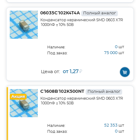
06035C102K4T4A
Полный аналог
Конденсатор керамический SMD 0603 X7R
1000пФ ±10% 50В
0
шт
Наличие:
75 000
шт
Под заказ:
от 1,27
₽
Цена от:
C1608B102K500NT
Полный аналог
Акция
Конденсатор керамический SMD 0603 X7R
1000пФ ±10% 50В
52 353
шт
Наличие:
0
шт
Под заказ: