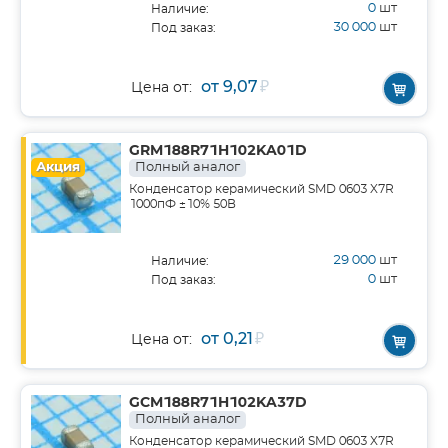
0
шт
Наличие:
30 000
шт
Под заказ:
от 9,07
₽
Цена от:
GRM188R71H102KA01D
Акция
Полный аналог
Конденсатор керамический SMD 0603 X7R
1000пФ ±10% 50В
29 000
шт
Наличие:
0
шт
Под заказ:
от 0,21
₽
Цена от:
GCM188R71H102KA37D
Полный аналог
Конденсатор керамический SMD 0603 X7R