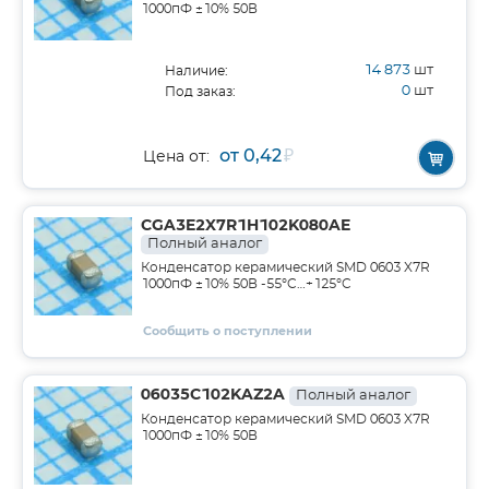
1000пФ ±10% 50В
14 873
шт
Наличие:
0
шт
Под заказ:
от 0,42
₽
Цена от:
CGA3E2X7R1H102K080AE
Полный аналог
Конденсатор керамический SMD 0603 X7R
1000пФ ±10% 50В -55°C…+125°C
Сообщить о поступлении
06035C102KAZ2A
Полный аналог
Конденсатор керамический SMD 0603 X7R
1000пФ ±10% 50В