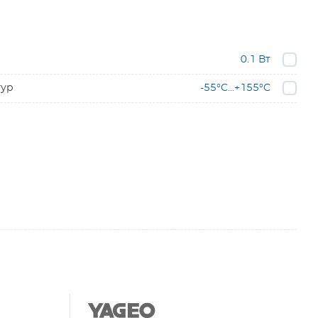
0.1 Вт
тур
-55°C...+155°C