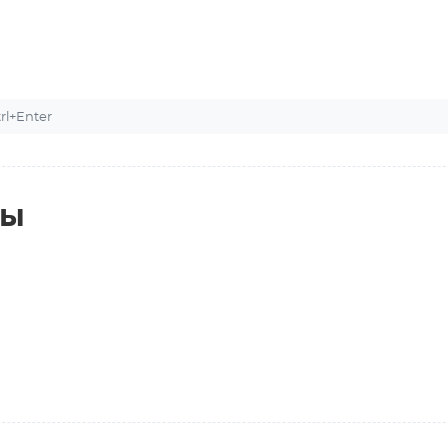
l+Enter
ты