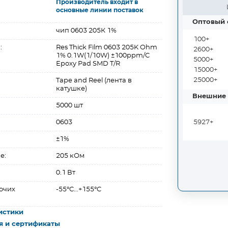
Производитель входит в
основные линии поставок
Оптовый 
чип 0603 205К 1%
100+
:
Res Thick Film 0603 205K Ohm
2600+
1% 0.1W(1/10W) ±100ppm/C
5000+
Epoxy Pad SMD T/R
15000+
25000+
Tape and Reel (лента в
катушке)
Внешние 
5000 шт
0603
5927+
±1%
е:
205 кОм
0.1 Вт
очих
-55°C...+155°C
истики
я и сертификаты