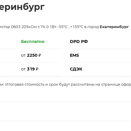
теринбург
тор 0603 205кОм ±1% 0.1Вт -55°С...+155°С в город
Екатеринбург
Бесплатно
DPD РФ
от
2250
₽
EMS
от
319
₽
СДЭК
и. Итоговая стоимость и срок будут рассчитаны на странице офо