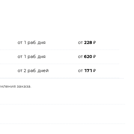
от 1 раб. дня
от
228
₽
от 1 раб. дня
от
620
₽
от 2 раб. дней
от
171
₽
рмления заказа.