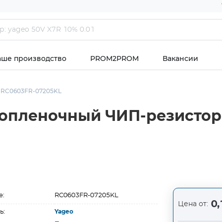
аше производство
PROM2PROM
Вакансии
RC0603FR-07205KL
топленочный ЧИП-резистор 
е:
RC0603FR-07205KL
0,
Цена от:
ь:
Yageo