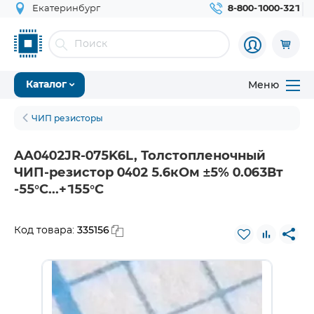
Екатеринбург
8-800-1000-321
Меню
Каталог
ЧИП резисторы
AA0402JR-075K6L, Толстопленочный
ЧИП-резистор 0402 5.6кОм ±5% 0.063Вт
-55°С...+155°С
335156
Код товара: