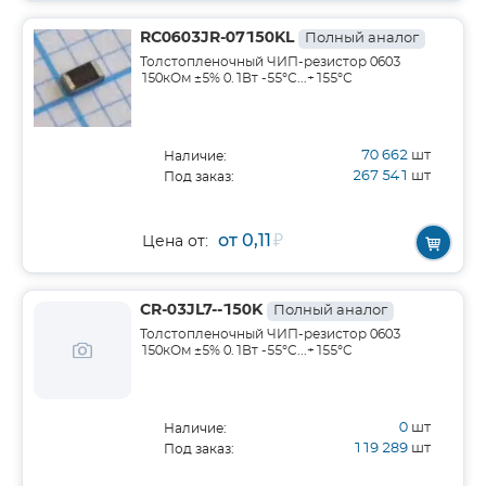
RC0603JR-07150KL
Полный аналог
Толстопленочный ЧИП-резистор 0603
150кОм ±5% 0.1Вт -55°С...+155°С
70 662
шт
Наличие:
267 541
шт
Под заказ:
от 0,11
₽
Цена от:
CR-03JL7--150K
Полный аналог
Толстопленочный ЧИП-резистор 0603
150кОм ±5% 0.1Вт -55°C...+155°C
0
шт
Наличие:
119 289
шт
Под заказ: