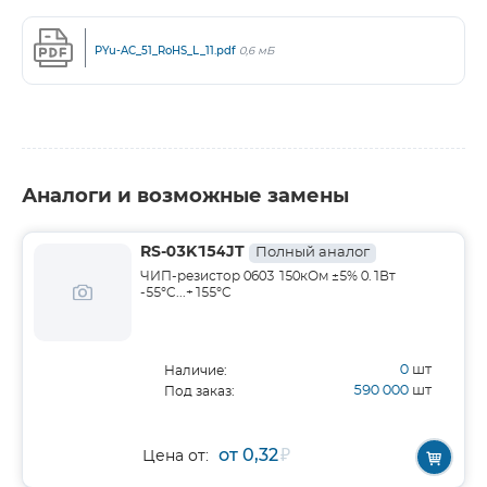
PYu-AC_51_RoHS_L_11.pdf
0,6 мБ
Аналоги и возможные замены
RS-03K154JT
Полный аналог
ЧИП-резистор 0603 150кОм ±5% 0.1Вт
-55°C...+155°C
0
шт
Наличие:
590 000
шт
Под заказ:
от 0,32
₽
Цена от: