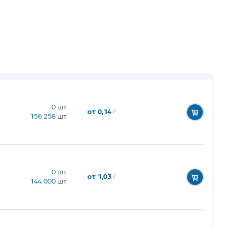
0
шт
от 0,14
₽
156 258
шт
0
шт
от 1,03
₽
144 000
шт