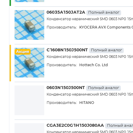
06035A150JAT2A
Полный аналог
Конденсатор керамический SMD 0603 NP0 15
KYOCERA AVX Components C
Производитель:
C1608N150J500NT
Полный аналог
Акция
Конденсатор керамический SMD 0603 NP0 15п
Hottech Co. Ltd
Производитель:
0603N150J500NT
Полный аналог
Конденсатор керамический SMD 0603 NP0 15п
HITANO
Производитель:
CGA3E2C0G1H150J080AA
Полный ана
Конденсатор керамический SMD 0603 NP0 15п