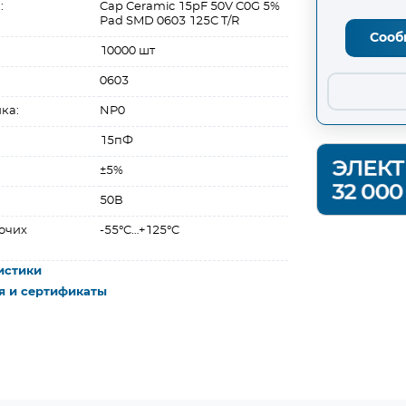
:
Cap Ceramic 15pF 50V C0G 5%
Pad SMD 0603 125C T/R
Сооб
10000 шт
0603
ка:
NP0
15пФ
±5%
50В
очих
-55°C…+125°C
истики
я и сертификаты