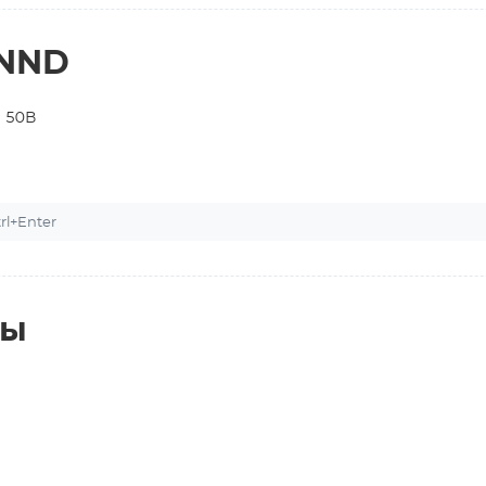
NNND
 50В
l+Enter
ты