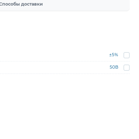
Способы доставки
±5%
50В