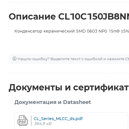
Описание CL10C150JB8
Конденсатор керамический SMD 0603 NP0 15пФ ±5%
Нашли ошибку? Выделите текст с ошибкой и нажмите Ctr
Документы и сертифика
Документация и Datasheet
CL_Series_MLCC_ds.pdf
364,9 кБ