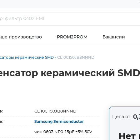
аше производство
PROM2PROM
Вакансии
саторы керамические SMD
CL10C150JB8NNND
нсатор керамический SMD 
е:
CL10C150JB8NNND
0,
Цена от:
ь:
Samsung Semiconductor
чип 0603 NP0 15pF ±5% 50V
Нет 