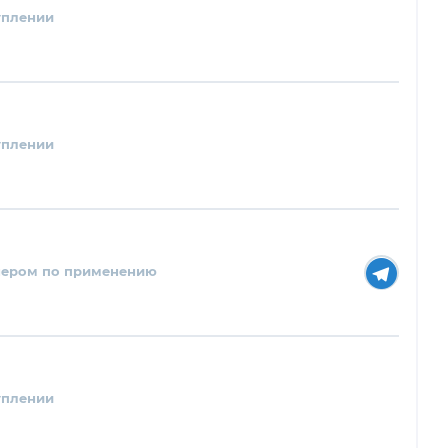
уплении
уплении
нером по применению
уплении