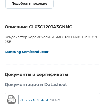
Подобрать похожие
Описание CL03C120JA3GNNC
Конденсатор керамический SMD 0201 NP0 12пФ ±5%
25В
Samsung Semiconductor
Документы и сертификаты
Документация и Datasheet
CL_Series_MLCC_ds.pdf
364,9 кБ