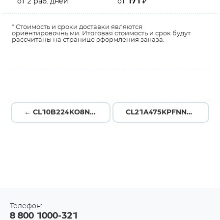
от 2 раб. дней
от
171
₽
* Стоимость и сроки доставки являются
ориентировочными. Итоговая стоимость и срок будут
рассчитаны на странице оформления заказа.
← CL10B224KO8NNND
CL21A475KPFNNNF →
Телефон:
8 800 1000-321