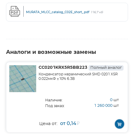
MURATA_MLCC_catalog_C02E_short_.pdf
116,7 кБ
Аналоги и возможные замены
CC0201KRX5R5BB223
Полный аналог
Конденсатор керамический SMD 0201 X5R
0.022мкФ ±10% 6.3В
0
шт
Наличие:
1 260 000
шт
Под заказ:
от 0,14
₽
Цена от: