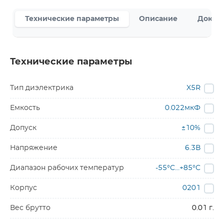
Технические параметры
Описание
Докум
Технические параметры
Тип диэлектрика
X5R
Емкость
0.022мкФ
Допуск
±10%
Напряжение
6.3В
Диапазон рабочих температур
-55°C…+85°C
Корпус
0201
Вес брутто
0.01 г.