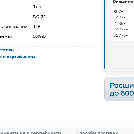
Внешние 
1 шт
867+
DO-35
1427+
7136+
табилизации:
11В
14273+
32779+
ваемая
500мВт
истики
я и сертификаты
ументация и сертификаты
Способы доставки