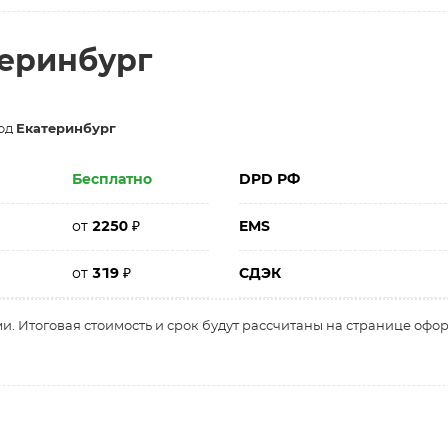
теринбург
род
Екатеринбург
Бесплатно
DPD РФ
от
2250
₽
EMS
от
319
₽
СДЭК
и. Итоговая стоимость и срок будут рассчитаны на странице офо