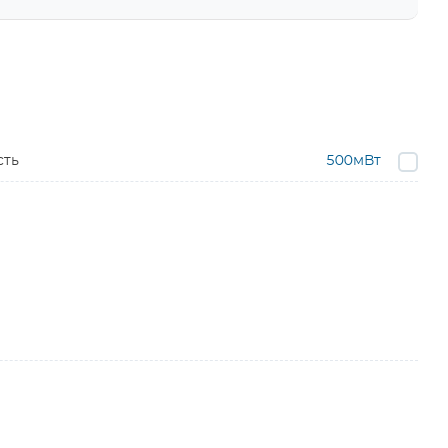
сть
500мВт