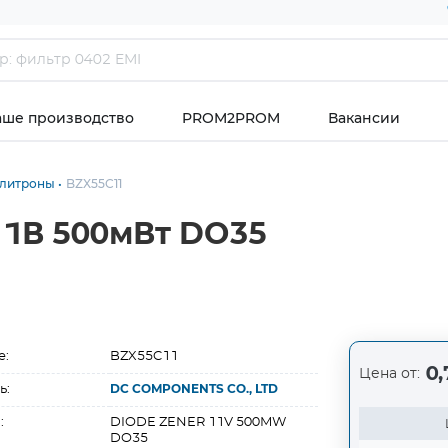
аше производство
PROM2PROM
Вакансии
илитроны
BZX55C11
11В 500мВт DO35
е:
BZX55C11
0,
Цена от:
ь:
DC COMPONENTS CO., LTD
:
DIODE ZENER 11V 500MW
DO35