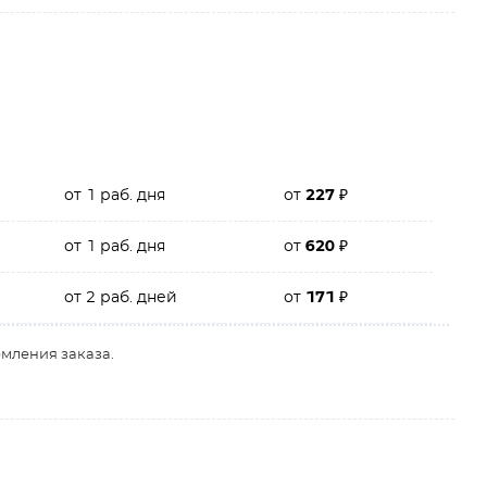
от 1 раб. дня
от
227
₽
от 1 раб. дня
от
620
₽
от 2 раб. дней
от
171
₽
рмления заказа.