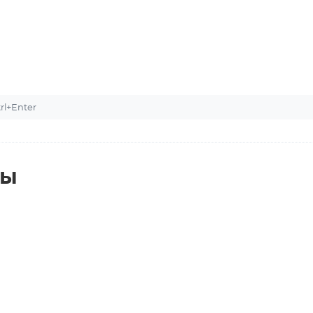
l+Enter
ты