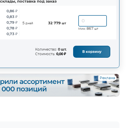
склады, поставка под заказ
0,86
₽
0,83
₽
0,79
₽
5
32 779
дней
шт
0,78
₽
867
Мин:
шт
0,73
₽
Количество:
0 шт.
В корзину
Стоимость:
0,00 ₽
Реклама