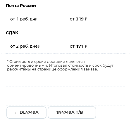
Почта России
от 1 раб. дня
от
319
₽
СДЭК
от 2 раб. дней
от
171
₽
* Стоимость и сроки доставки являются
ориентировочными. Итоговая стоимость и срок будут
рассчитаны на странице оформления заказа.
← DL4749A
1N4749A T/B →