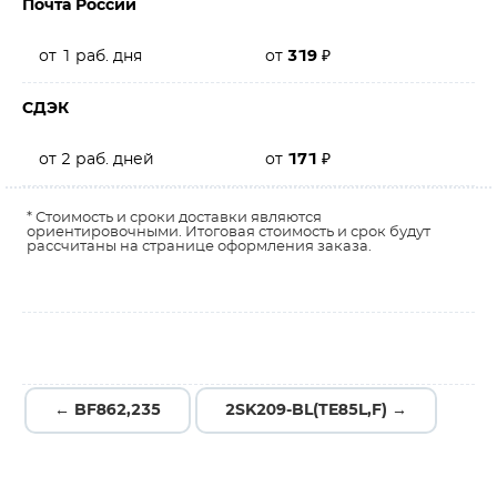
Почта России
от 1 раб. дня
от
319
₽
СДЭК
от 2 раб. дней
от
171
₽
* Стоимость и сроки доставки являются
ориентировочными. Итоговая стоимость и срок будут
рассчитаны на странице оформления заказа.
← BF862,235
2SK209-BL(TE85L,F) →