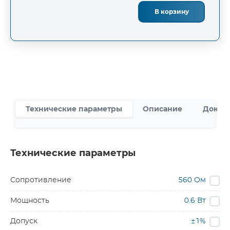
В корзину
Технические параметры
Описание
Докум
Технические параметры
Сопротивление
560 Ом
Мощность
0.6 Вт
Допуск
±1%