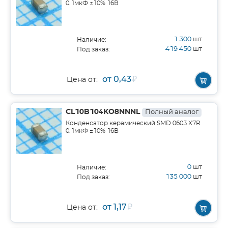
0.1мкФ ±10% 16В
1 300
шт
Наличие:
419 450
шт
Под заказ:
от 0,43
₽
Цена от:
CL10B104KO8NNNL
Полный аналог
Конденсатор керамический SMD 0603 X7R
0.1мкФ ±10% 16В
0
шт
Наличие:
135 000
шт
Под заказ:
от 1,17
₽
Цена от: