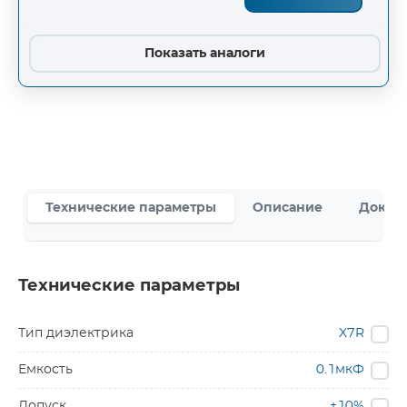
Показать аналоги
Технические параметры
Описание
Докум
Технические параметры
Тип диэлектрика
X7R
Емкость
0.1мкФ
Допуск
±10%