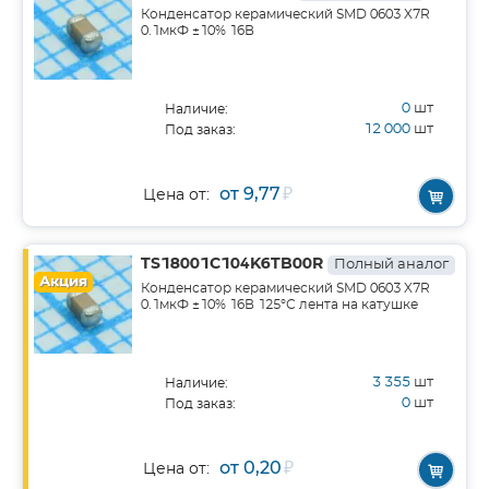
Конденсатор керамический SMD 0603 X7R
0.1мкФ ±10% 16В
0
шт
Наличие:
12 000
шт
Под заказ:
от 9,77
₽
Цена от:
TS18001C104K6TB00R
Полный аналог
Акция
Конденсатор керамический SMD 0603 X7R
0.1мкФ ±10% 16В 125°С лента на катушке
3 355
шт
Наличие:
0
шт
Под заказ:
от 0,20
₽
Цена от: