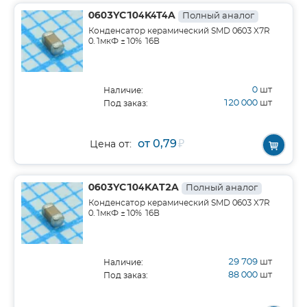
0603YC104K4T4A
Полный аналог
Конденсатор керамический SMD 0603 X7R
0.1мкФ ±10% 16В
0
шт
Наличие:
120 000
шт
Под заказ:
от 0,79
₽
Цена от:
0603YC104KAT2A
Полный аналог
Конденсатор керамический SMD 0603 X7R
0.1мкФ ±10% 16В
29 709
шт
Наличие:
88 000
шт
Под заказ: