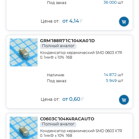
36 000
шт
Под заказ:
от 4,14
₽
Цена от:
GRM188R71C104KA01D
Полный аналог
Конденсатор керамический SMD 0603 X7R
0.1мкФ ±10% 16В
14 872
шт
Наличие:
5 949
шт
Под заказ:
от 0,60
₽
Цена от:
C0603C104K4RACAUTO
Полный аналог
Конденсатор керамический SMD 0603 X7R
0.1мкФ ±10% 16В