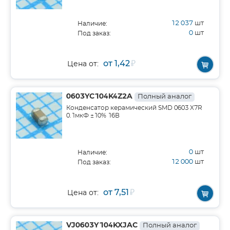
12 037
шт
Наличие:
0
шт
Под заказ:
от 1,42
₽
Цена от:
0603YC104K4Z2A
Полный аналог
Конденсатор керамический SMD 0603 X7R
0.1мкФ ±10% 16В
0
шт
Наличие:
12 000
шт
Под заказ:
от 7,51
₽
Цена от:
VJ0603Y104KXJAC
Полный аналог