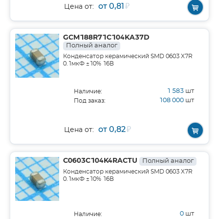
от 0,81
₽
Цена от:
GCM188R71C104KA37D
Полный аналог
Конденсатор керамический SMD 0603 X7R
0.1мкФ ±10% 16В
1 583
шт
Наличие:
108 000
шт
Под заказ:
от 0,82
₽
Цена от:
C0603C104K4RACTU
Полный аналог
Конденсатор керамический SMD 0603 X7R
0.1мкФ ±10% 16В
0
шт
Наличие: