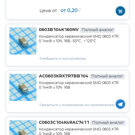
от 0,20
₽
Цена от:
0603B104K160NV
Полный аналог
Конденсатор керамический SMD 0603 X7R
0.1мкФ ±10% 16В -55°C…+125°C
Сообщить о поступлении
AC0603KRX7R7BB104
Полный аналог
Конденсатор керамический SMD 0603 X7R
0.1мкФ ±10% 16В
Связаться с инженером по применению
C0603C104K4RAC7411
Полный аналог
Конденсатор керамический SMD 0603 X7R
0.1мкФ ±10% 16В