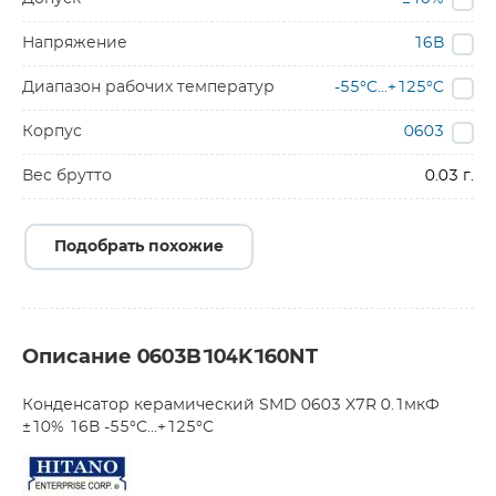
Напряжение
16В
Диапазон рабочих температур
-55°C…+125°C
Корпус
0603
Вес брутто
0.03 г.
Подобрать похожие
Описание 0603B104K160NT
Конденсатор керамический SMD 0603 X7R 0.1мкФ
±10% 16В -55°С…+125°С