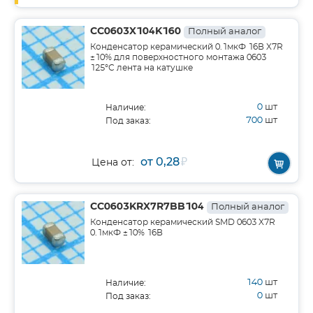
CC0603X104K160
Полный аналог
Конденсатор керамический 0.1мкФ 16В X7R
±10% для поверхностного монтажа 0603
125°С лента на катушке
0
шт
Наличие:
700
шт
Под заказ:
от 0,28
₽
Цена от:
CC0603KRX7R7BB104
Полный аналог
Конденсатор керамический SMD 0603 X7R
0.1мкФ ±10% 16В
140
шт
Наличие:
0
шт
Под заказ: