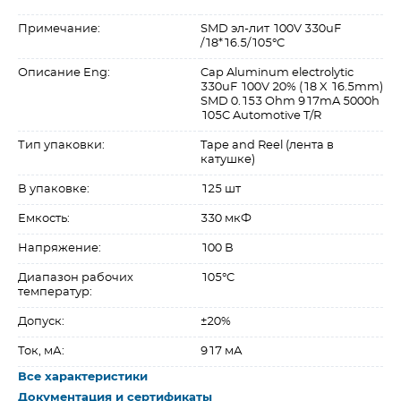
Примечание:
SMD эл-лит 100V 330uF
/18*16.5/105°C
Описание Eng:
Cap Aluminum electrolytic
330uF 100V 20% (18 X 16.5mm)
SMD 0.153 Ohm 917mA 5000h
105C Automotive T/R
Тип упаковки:
Tape and Reel (лента в
катушке)
В упаковке:
125 шт
Емкость:
330 мкФ
Напряжение:
100 В
Диапазон рабочих
105°C
температур:
Допуск:
±20%
Ток, мА:
917 мА
Все характеристики
Документация и сертификаты