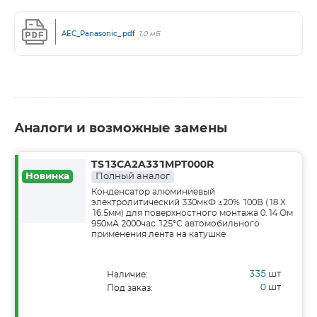
AEC_Panasonic_.pdf
1,0 мБ
Аналоги и возможные замены
TS13CA2A331MPT000R
Новинка
Полный аналог
Конденсатор алюминиевый
электролитический 330мкФ ±20% 100В (18 X
16.5мм) для поверхностного монтажа 0.14 Ом
950мА 2000час 125°С автомобильного
применения лента на катушке
335
шт
Наличие:
0
шт
Под заказ: