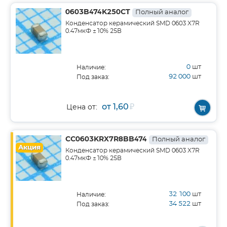
0603B474K250CT
Полный аналог
Конденсатор керамический SMD 0603 X7R
0.47мкФ ±10% 25В
0
шт
Наличие:
92 000
шт
Под заказ:
от 1,60
₽
Цена от:
CC0603KRX7R8BB474
Полный аналог
Акция
Конденсатор керамический SMD 0603 X7R
0.47мкФ ±10% 25В
32 100
шт
Наличие:
34 522
шт
Под заказ: