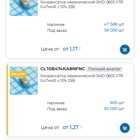
Конденсатор керамический SMD 0603 X7R
0.47мкФ ±10% 25В
47 586
шт
Наличие:
56 000
шт
Под заказ:
от 1,17
₽
Цена от:
CL10B474KA8NFNC
Полный аналог
Акция
Конденсатор керамический SMD 0603 X7R
0.47мкФ ±10% 25В
900
шт
Наличие:
92 000
шт
Под заказ:
от 1,27
₽
Цена от: