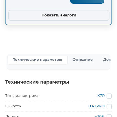
Показать аналоги
Технические параметры
Описание
Докум
Технические параметры
Тип диэлектрика
X7R
Емкость
0.47мкФ
Допуск
±10%