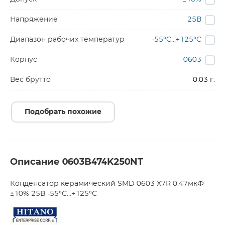
Напряжение
25В
Диапазон рабочих температур
-55°C…+125°C
Корпус
0603
Вес брутто
0.03 г.
Подобрать похожие
Описание 0603B474K250NT
Конденсатор керамический SMD 0603 X7R 0.47мкФ
±10% 25В -55°С…+125°С