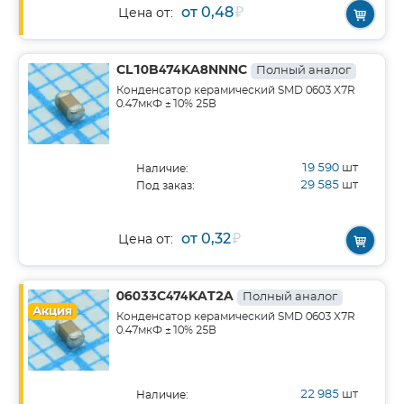
от 0,48
₽
Цена от:
CL10B474KA8NNNC
Полный аналог
Конденсатор керамический SMD 0603 X7R
0.47мкФ ±10% 25В
19 590
шт
Наличие:
29 585
шт
Под заказ:
от 0,32
₽
Цена от:
06033C474KAT2A
Полный аналог
Акция
Конденсатор керамический SMD 0603 X7R
0.47мкФ ±10% 25В
22 985
шт
Наличие: