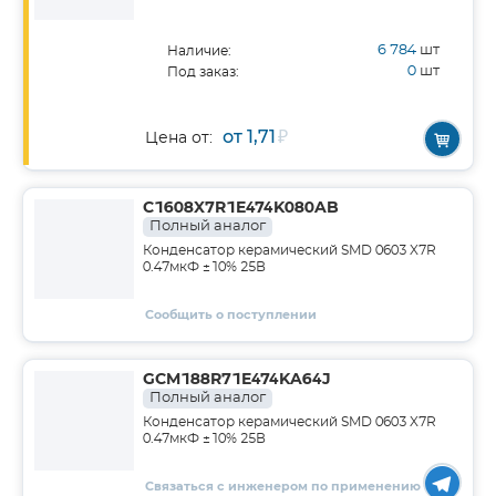
6 784
шт
Наличие:
0
шт
Под заказ:
от 1,71
₽
Цена от:
C1608X7R1E474K080AB
Полный аналог
Конденсатор керамический SMD 0603 X7R
0.47мкФ ±10% 25В
Сообщить о поступлении
GCM188R71E474KA64J
Полный аналог
Конденсатор керамический SMD 0603 X7R
0.47мкФ ±10% 25В
Связаться с инженером по применению