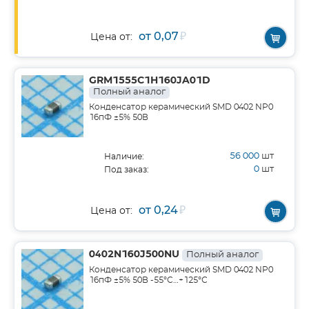
от 0,07
₽
Цена от:
GRM1555C1H160JA01D
Полный аналог
Конденсатор керамический SMD 0402 NP0
16пФ ±5% 50В
56 000
шт
Наличие:
0
шт
Под заказ:
от 0,24
₽
Цена от:
0402N160J500NU
Полный аналог
Конденсатор керамический SMD 0402 NP0
16пФ ±5% 50В -55°С…+125°С