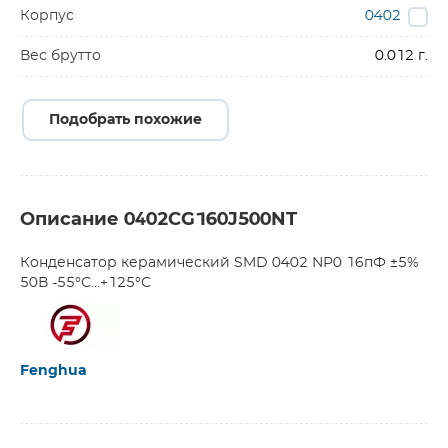
Корпус
0402
Вес брутто
0.012 г.
Подобрать похожие
Описание 0402CG160J500NT
Конденсатор керамический SMD 0402 NP0 16пФ ±5%
50В -55°С…+125°С
Fenghua