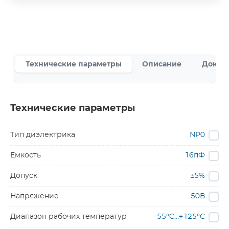
Технические параметры
Описание
Докум
Технические параметры
Тип диэлектрика
NP0
Емкость
16пФ
Допуск
±5%
Напряжение
50В
Диапазон рабочих температур
-55°C…+125°C