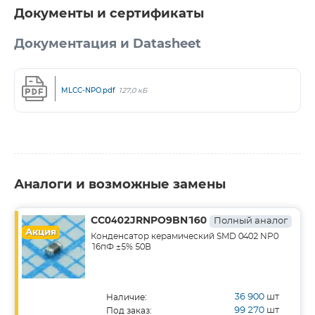
Документы и сертификаты
Документация и Datasheet
MLCC-NPO.pdf
127,0 кБ
Аналоги и возможные замены
CC0402JRNPO9BN160
Полный аналог
Акция
Конденсатор керамический SMD 0402 NP0
16пФ ±5% 50В
36 900
шт
Наличие:
99 270
шт
Под заказ: