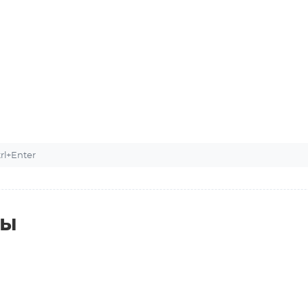
l+Enter
ты