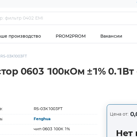
аше производство
PROM2PROM
Вакансии
RS-03K1003FT
ор 0603 100кОм ±1% 0.1Вт -
е:
RS-03K1003FT
0,
Цена от:
ь:
Fenghua
чип 0603 100К 1%
Нет 