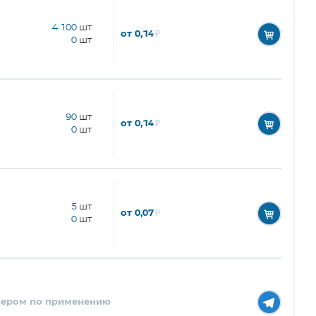
4 100
шт
от 0,14
₽
0
шт
90
шт
от 0,14
₽
0
шт
5
шт
от 0,07
₽
0
шт
нером по применению