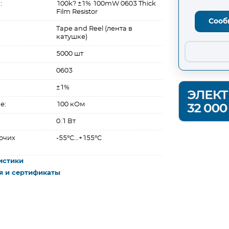
:
100k? ±1% 100mW 0603 Thick
Film Resistor
Сооб
Tape and Reel (лента в
катушке)
5000 шт
0603
±1%
е:
100 кОм
0.1 Вт
очих
-55°C...+155°C
истики
я и сертификаты