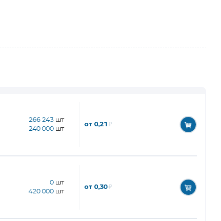
266 243
шт
от 0,21
₽
240 000
шт
0
шт
от 0,30
₽
420 000
шт