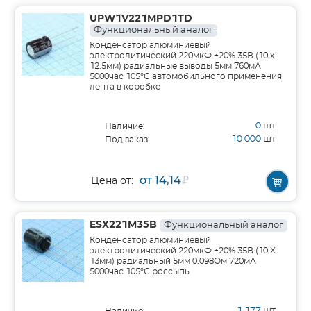
UPW1V221MPD1TD
Функциональный аналог
Конденсатор алюминиевый
электролитический 220мкФ ±20% 35В (10 х
12.5мм) радиальные выводы 5мм 760мА
5000час 105°С автомобильного применения
лента в коробке
0
шт
Наличие:
10 000
шт
Под заказ:
от 14,14
₽
Цена от:
ESX221M35B
Функциональный аналог
Конденсатор алюминиевый
электролитический 220мкФ ±20% 35В (10 X
13мм) радиальный 5мм 0.098Ом 720мА
5000час 105°С россыпь
1 177
шт