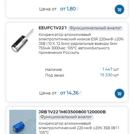
от 1,80
₽
Цена от:
EEUFC1V221
Функциональный аналог
Конденсатор алюминиевый
электролитический низкое ESR 220мкФ ±20%
35В (10 X 12.5мм) радиальные выводы 5мм
755мА 3000час 105°С автомобильного
применения Россыпь
1 447
шт
Наличие:
15 330
шт
Под заказ:
от 14,36
₽
Цена от:
JRB1V221M03500800120000B
Функциональный аналог
Конденсатор алюминиевый
электролитический 220 мкФ ±20% 35В 0811
105°С