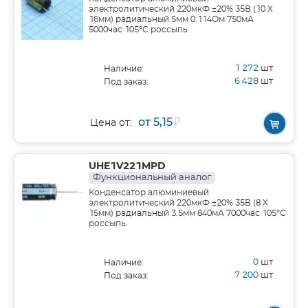
электролитический 220мкФ ±20% 35В (10 X
16мм) радиальный 5мм 0.114Ом 750мА
5000час 105°С россыпь
1 272
шт
Наличие:
6 428
шт
Под заказ:
от 5,15
₽
Цена от:
UHE1V221MPD
Функциональный аналог
Конденсатор алюминиевый
электролитический 220мкФ ±20% 35В (8 X
15мм) радиальный 3.5мм 840мА 7000час 105°С
россыпь
0
шт
Наличие:
7 200
шт
Под заказ: