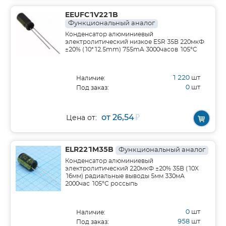
EEUFC1V221B
Функциональный аналог
Конденсатор алюминиевый
электролитический низкое ESR 35В 220мкФ
±20% (10*12.5mm) 755mA 3000часов 105°C
1 220
шт
Наличие:
0
шт
Под заказ:
от 26,54
₽
Цена от:
ELR221M35B
Функциональный аналог
Конденсатор алюминиевый
электролитический 220мкФ ±20% 35В (10X
16мм) радиальные выводы 5мм 330мА
2000час 105°С россыпь
0
шт
Наличие:
958
шт
Под заказ: