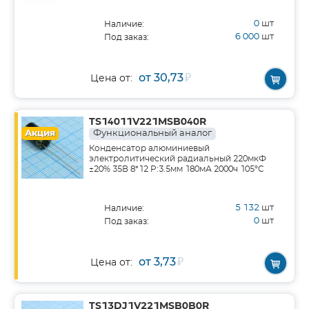
0
шт
Наличие:
6 000
шт
Под заказ:
от 30,73
₽
Цена от:
TS14011V221MSB040R
Акция
Функциональный аналог
Конденсатор алюминиевый
электролитический радиальный 220мкФ
±20% 35В 8*12 P:3.5мм 180мА 2000ч 105°C
5 132
шт
Наличие:
0
шт
Под заказ:
от 3,73
₽
Цена от:
TS13DJ1V221MSB0B0R