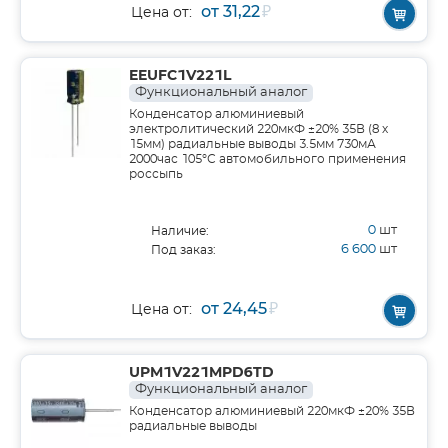
от 31,22
₽
Цена от:
EEUFC1V221L
Функциональный аналог
Конденсатор алюминиевый
электролитический 220мкФ ±20% 35В (8 х
15мм) радиальные выводы 3.5мм 730мА
2000час 105°С автомобильного применения
россыпь
0
шт
Наличие:
6 600
шт
Под заказ:
от 24,45
₽
Цена от:
UPM1V221MPD6TD
Функциональный аналог
Конденсатор алюминиевый 220мкФ ±20% 35В
радиальные выводы