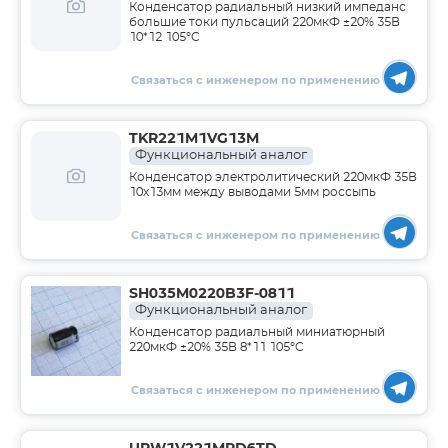
Конденсатор радиальный низкий импеданс
большие токи пульсаций 220мкФ ±20% 35В
10*12 105°C
Связаться с инженером по применению
TKR221M1VG13M
Функциональный аналог
Конденсатор электролитический 220мкФ 35В
10х13мм между выводами 5мм россыпь
Связаться с инженером по применению
SH035M0220B3F-0811
Функциональный аналог
Конденсатор радиальный миниатюрный
220мкФ ±20% 35В 8*11 105°C
Связаться с инженером по применению