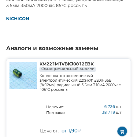
3.5мм 350мА 2000час 85°С россыпь
NICHICON
Аналоги и возможные замены
KM221M1VBKJ0812EBK
Функциональный аналог
Конденсатор алюминиевый
электролитический 220мкФ ±20% 35В
(8х12мм) радиальный 3.5мм 310мА 2000час
105°C россыпь
6 736
шт
Наличие:
38 719
шт
Под заказ:
от 1,90
₽
Цена от: