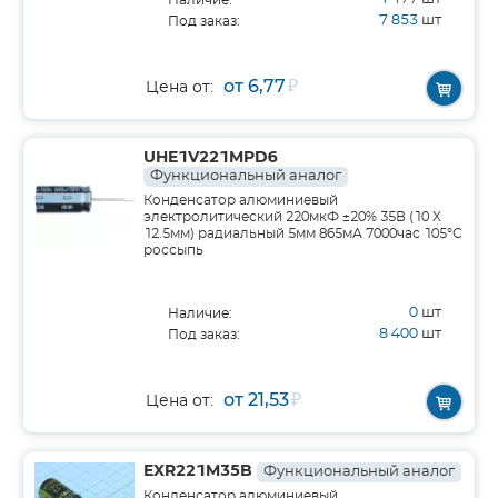
Наличие:
7 853
шт
Под заказ:
от 6,77
₽
Цена от:
UHE1V221MPD6
Функциональный аналог
Конденсатор алюминиевый
электролитический 220мкФ ±20% 35В (10 X
12.5мм) радиальный 5мм 865мА 7000час 105°С
россыпь
0
шт
Наличие:
8 400
шт
Под заказ:
от 21,53
₽
Цена от:
EXR221M35B
Функциональный аналог
Конденсатор алюминиевый