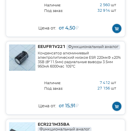
2 560
шт
Наличие:
32 914
шт
Под заказ:
от 4,50
₽
Цена от:
EEUFR1V221
Функциональный аналог
Конденсатор алюминиевый
электролитический низкое ESR 220мкФ ±20%
35В (8*11.5мм) радиальные выводы 3.5мм
950мА 6000час 105°С
7 412
шт
Наличие:
27 156
шт
Под заказ:
от 15,91
₽
Цена от:
ECR221M35BA
Функциональный аналог