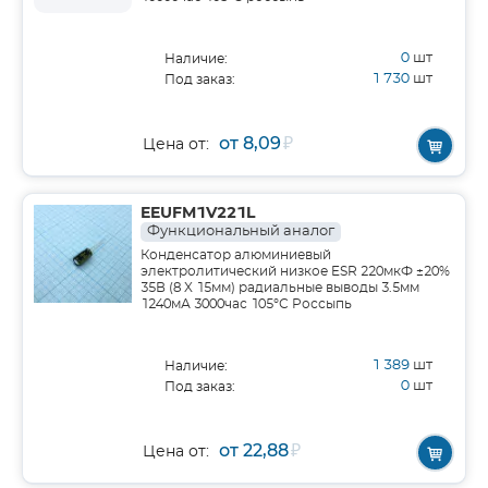
0
шт
Наличие:
1 730
шт
Под заказ:
от 8,09
₽
Цена от:
EEUFM1V221L
Функциональный аналог
Конденсатор алюминиевый
электролитический низкое ESR 220мкФ ±20%
35В (8 X 15мм) радиальные выводы 3.5мм
1240мА 3000час 105°С Россыпь
1 389
шт
Наличие:
0
шт
Под заказ:
от 22,88
₽
Цена от: