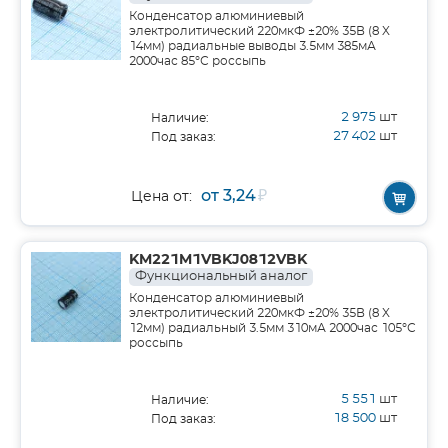
Конденсатор алюминиевый
электролитический 220мкФ ±20% 35В (8 X
14мм) радиальные выводы 3.5мм 385мА
2000час 85°С россыпь
2 975
шт
Наличие:
27 402
шт
Под заказ:
от 3,24
₽
Цена от:
KM221M1VBKJ0812VBK
Функциональный аналог
Конденсатор алюминиевый
электролитический 220мкФ ±20% 35В (8 X
12мм) радиальный 3.5мм 310мА 2000час 105°С
россыпь
5 551
шт
Наличие:
18 500
шт
Под заказ: