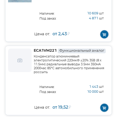
10 609
шт
Наличие:
4 871
шт
Под заказ:
от 2,43
₽
Цена от:
ECA1VM221
Функциональный аналог
Конденсатор алюминиевый
электролитический 220мкФ ±20% 35В (8 х
11.5мм) радиальные выводы 3.5мм 350мА
2000час 85°С автомобильного применения
россыпь
1 443
шт
Наличие:
10 000
шт
Под заказ:
от 19,52
₽
Цена от: