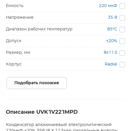
Емкость
220 мкФ
Напряжение
35 В
Диапазон рабочих температур
85°C
Допуск
±20%
Размер, мм
8x11.5
Корпус
Radial
Подобрать похожие
Описание UVK1V221MPD
Конденсатор алюминиевый электролитический
220мкФ ±20% 35В (8 X 11.5мм) радиальные выводы