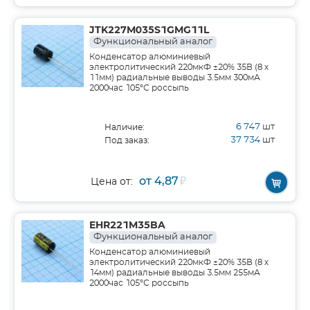
JTK227M035S1GMG11L
Функциональный аналог
Конденсатор алюминиевый
электролитический 220мкФ ±20% 35В (8 х
11мм) радиальные выводы 3.5мм 300мА
2000час 105°С россыпь
6 747
шт
Наличие:
37 734
шт
Под заказ:
от 4,87
₽
Цена от:
EHR221M35BA
Функциональный аналог
Конденсатор алюминиевый
электролитический 220мкФ ±20% 35В (8 х
14мм) радиальные выводы 3.5мм 255мА
2000час 105°С россыпь