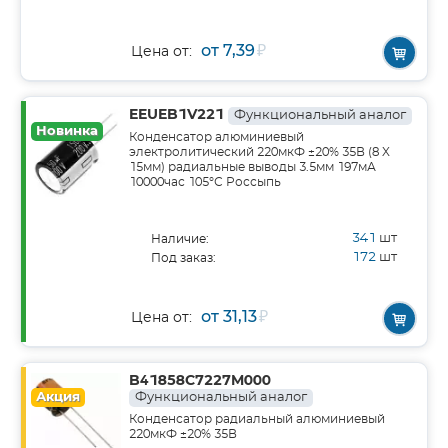
от 7,39
₽
Цена от:
EEUEB1V221
Функциональный аналог
Новинка
Конденсатор алюминиевый
электролитический 220мкФ ±20% 35В (8 X
15мм) радиальные выводы 3.5мм 197мА
10000час 105°С Россыпь
341
шт
Наличие:
172
шт
Под заказ:
от 31,13
₽
Цена от:
B41858C7227M000
Акция
Функциональный аналог
Конденсатор радиальный алюминиевый
220мкФ ±20% 35В